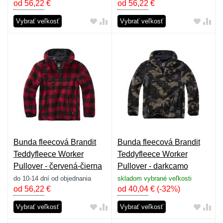
od 56,22
€
od 56,22
€
Vybrať veľkosť
Vybrať veľkosť
Bunda fleecová Brandit
Bunda fleecová Brandit
Teddyfleece Worker
Teddyfleece Worker
Pullover - červená-čierna
Pullover - darkcamo
do 10-14 dní od objednania
skladom vybrané veľkosti
od 56,22
€
od 40,04
€
(-32%)
Vybrať veľkosť
Vybrať veľkosť