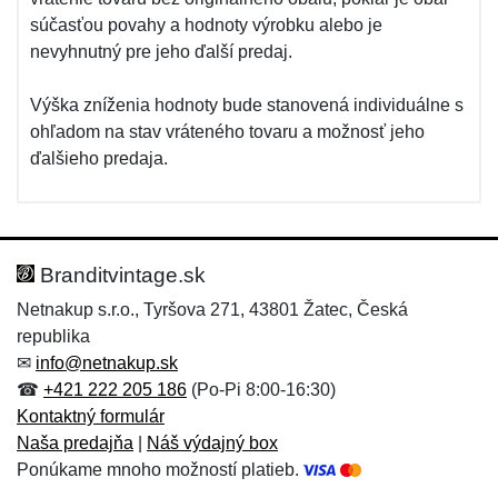
súčasťou povahy a hodnoty výrobku alebo je
nevyhnutný pre jeho ďalší predaj.
Výška zníženia hodnoty bude stanovená individuálne s
ohľadom na stav vráteného tovaru a možnosť jeho
ďalšieho predaja.
Branditvintage.sk
Netnakup s.r.o., Tyršova 271, 43801 Žatec, Česká
republika
✉
info@netnakup.sk
☎
+421 222 205 186
(Po-Pi 8:00-16:30)
Kontaktný formulár
Naša predajňa
|
Náš výdajný box
Ponúkame mnoho možností platieb.