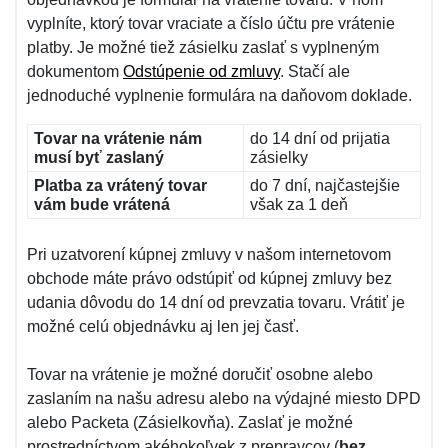
vyplníte, ktorý tovar vraciate a číslo účtu pre vrátenie
platby. Je možné tiež zásielku zaslať s vyplneným
dokumentom
Odstúpenie od zmluvy
. Stačí ale
jednoduché vyplnenie formulára na daňovom doklade.
Tovar na vrátenie nám
do 14 dní od prijatia
musí byť zaslaný
zásielky
Platba za vrátený tovar
do 7 dní, najčastejšie
vám bude vrátená
však za 1 deň
Pri uzatvorení kúpnej zmluvy v našom internetovom
obchode máte právo odstúpiť od kúpnej zmluvy bez
udania dôvodu do 14 dní od prevzatia tovaru. Vrátiť je
možné celú objednávku aj len jej časť.
Tovar na vrátenie je možné doručiť osobne alebo
zaslaním na našu adresu alebo na výdajné miesto DPD
alebo Packeta (Zásielkovňa). Zaslať je možné
prostredníctvom akéhokoľvek z prepravcov (
bez