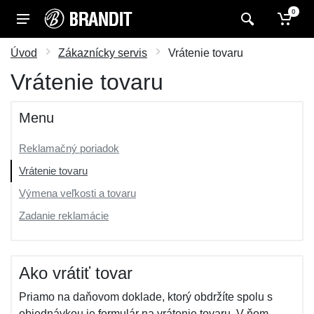
0
Úvod
Zákaznícky servis
Vrátenie tovaru
Vrátenie tovaru
Menu
Reklamačný poriadok
Vrátenie tovaru
Výmena veľkosti a tovaru
Zadanie reklamácie
Ako vrátiť tovar
Priamo na daňovom doklade, ktorý obdržíte spolu s
objednávkou je formulár na vrátenie tovaru. V ňom