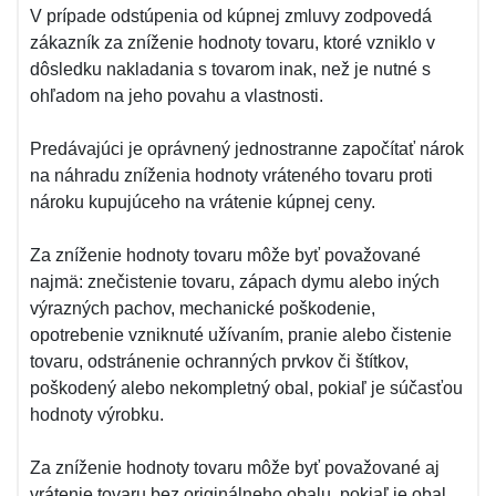
V prípade odstúpenia od kúpnej zmluvy zodpovedá
zákazník za zníženie hodnoty tovaru, ktoré vzniklo v
dôsledku nakladania s tovarom inak, než je nutné s
ohľadom na jeho povahu a vlastnosti.
Predávajúci je oprávnený jednostranne započítať nárok
na náhradu zníženia hodnoty vráteného tovaru proti
nároku kupujúceho na vrátenie kúpnej ceny.
Za zníženie hodnoty tovaru môže byť považované
najmä: znečistenie tovaru, zápach dymu alebo iných
výrazných pachov, mechanické poškodenie,
opotrebenie vzniknuté užívaním, pranie alebo čistenie
tovaru, odstránenie ochranných prvkov či štítkov,
poškodený alebo nekompletný obal, pokiaľ je súčasťou
hodnoty výrobku.
Za zníženie hodnoty tovaru môže byť považované aj
vrátenie tovaru bez originálneho obalu, pokiaľ je obal