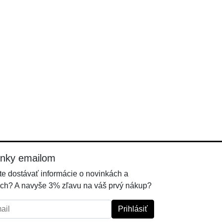
inky emailom
e dostávať informácie o novinkách a
ch? A navyše 3% zľavu na váš prvý nákup?
l:
Prihlásiť