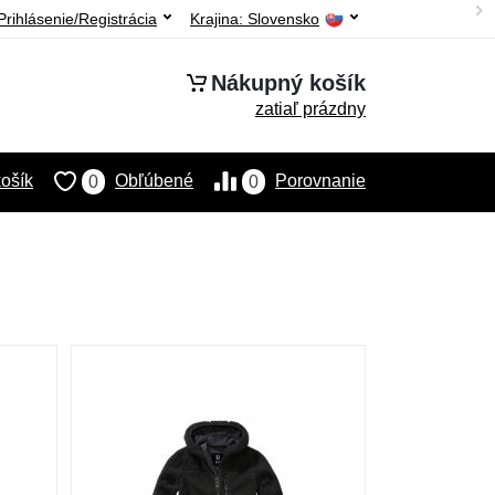
Prihlásenie/Registrácia
Krajina:
Slovensko
Nákupný košík
zatiaľ prázdny
ošík
Obľúbené
Porovnanie
0
0