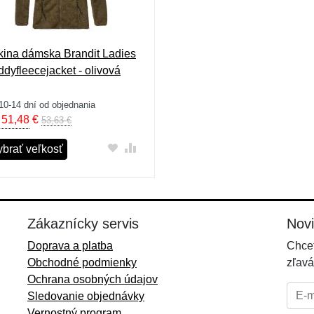
kina dámska Brandit Ladies
ddyfleecejacket - olivová
10-14 dní od objednania
 51,48
€
53,63 €
ybrať veľkosť
Zákaznícky servis
Nov
Doprava a platba
Chcet
Obchodné podmienky
zľavá
Ochrana osobných údajov
E-mai
Sledovanie objednávky
Vernostný program