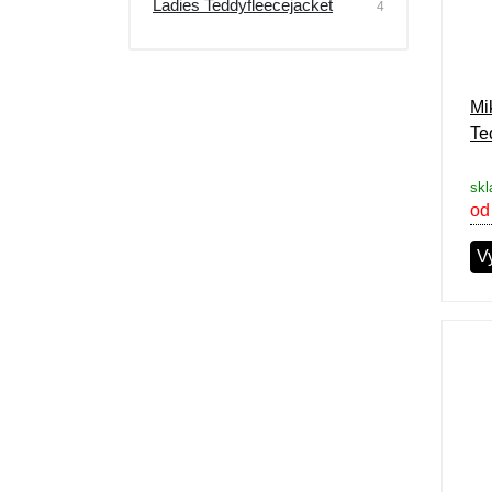
Ladies Teddyfleecejacket
4
Výpredaj
Mi
Te
skl
od
V