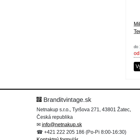
Mi
Te
do 
od
V
Branditvintage.sk
Netnakup s.r.o., Tyršova 271, 43801 Žatec,
Česká republika
✉
info@netnakup.sk
☎ +421 222 205 186 (Po-Pi 8:00-16:30)
Kontaktný formulár