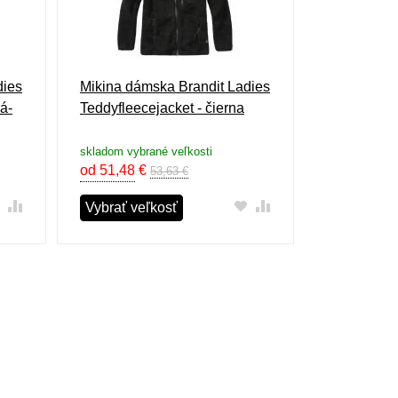
dies
Mikina dámska Brandit Ladies
á-
Teddyfleecejacket - čierna
skladom vybrané veľkosti
od 51,48
€
53,63 €
Vybrať veľkosť