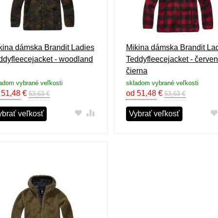
kina dámska Brandit Ladies
Mikina dámska Brandit La
ddyfleecejacket - woodland
Teddyfleecejacket - červen
čierna
adom vybrané veľkosti
skladom vybrané veľkosti
 51,48
€
od 51,48
€
53,63 €
53,63 €
ybrať veľkosť
Vybrať veľkosť