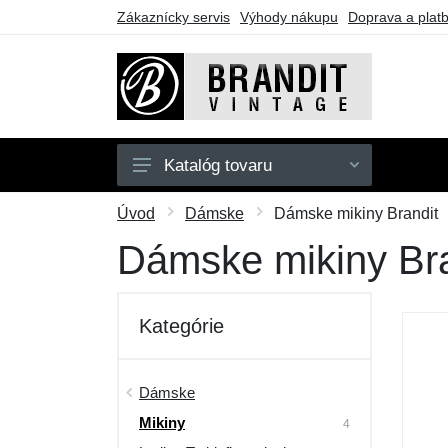
Zákaznícky servis
Výhody nákupu
Doprava a plat
Katalóg tovaru
Pánske
Úvod
Dámske
Dámske mikiny Brandit
Dámske
Dámske mikiny Bra
Detské
Doplnky
Kategórie
Obuv
Outdoor
Dámske
Mikiny
Darčekové poukazy
4