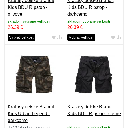
Kraťasy detské Brandit
Kraťasy detské Brandit
Kids BDU Ripstop -
Kids BDU Ripstop -
olivové
darkcamo
skladom vybrané veľkosti
skladom vybrané veľkosti
26,39
€
26,39
€
Vybrať veľkosť
Vybrať veľkosť
Kraťasy detské Brandit
Kraťasy detské Brandit
Kids Urban Legend -
Kids BDU Ripstop - čierne
darkcamo
do 10-14 dní od objednania
skladom vybrané veľkosti