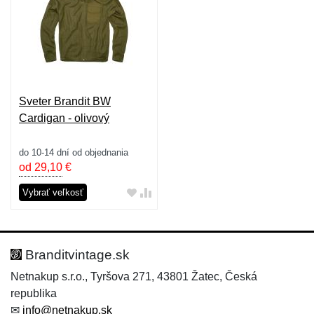
Sveter Brandit BW
Cardigan - olivový
do 10-14 dní od objednania
od 29,10
€
Vybrať veľkosť
Branditvintage.sk
Netnakup s.r.o., Tyršova 271, 43801 Žatec, Česká
republika
✉
info@netnakup.sk