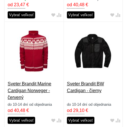
od 23,47
€
od 40,48
€
Vybrať veľkosť
Vybrať veľkosť
Sveter Brandit Marine
Sveter Brandit BW
Cardigan Norweger -
Cardigan - čierny
červený
do 10-14 dní od objednania
do 10-14 dní od objednania
od 40,48
€
od 29,10
€
Vybrať veľkosť
Vybrať veľkosť