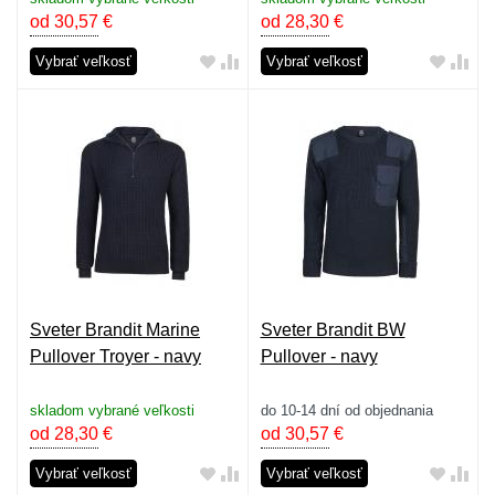
od 30,57
€
od 28,30
€
Vybrať veľkosť
Vybrať veľkosť
Sveter Brandit Marine
Sveter Brandit BW
Pullover Troyer - navy
Pullover - navy
skladom vybrané veľkosti
do 10-14 dní od objednania
od 28,30
€
od 30,57
€
Vybrať veľkosť
Vybrať veľkosť