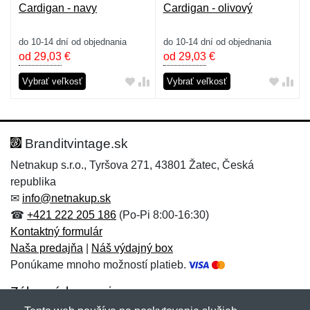
Cardigan - navy
Cardigan - olivový
do 10-14 dní od objednania
do 10-14 dní od objednania
od 29,03
€
od 29,03
€
Vybrať veľkosť
Vybrať veľkosť
Branditvintage.sk
Netnakup s.r.o., Tyršova 271, 43801 Žatec, Česká
republika
✉
info@netnakup.sk
☎
+421 222 205 186
(Po-Pi 8:00-16:30)
Kontaktný formulár
Naša predajňa
|
Náš výdajný box
Ponúkame mnoho možností platieb.
Zákaznícky servis