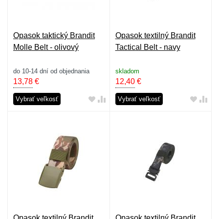
Opasok taktický Brandit
Opasok textilný Brandit
Molle Belt - olivový
Tactical Belt - navy
do 10-14 dní od objednania
skladom
13,78
€
12,40
€
Vybrať veľkosť
Vybrať veľkosť
Opasok textilný Brandit
Opasok textilný Brandit