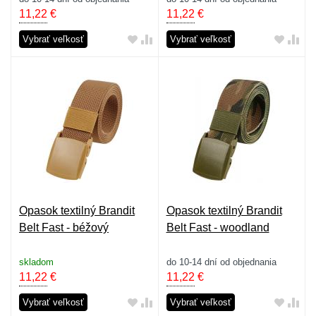
11,22
€
11,22
€
Vybrať veľkosť
Vybrať veľkosť
Opasok textilný Brandit
Opasok textilný Brandit
Belt Fast - béžový
Belt Fast - woodland
skladom
do 10-14 dní od objednania
11,22
€
11,22
€
Vybrať veľkosť
Vybrať veľkosť