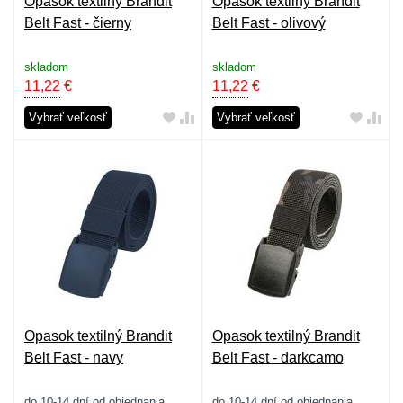
Opasok textilný Brandit
Opasok textilný Brandit
Belt Fast - čierny
Belt Fast - olivový
skladom
skladom
11,22
€
11,22
€
Vybrať veľkosť
Vybrať veľkosť
Opasok textilný Brandit
Opasok textilný Brandit
Belt Fast - navy
Belt Fast - darkcamo
do 10-14 dní od objednania
do 10-14 dní od objednania