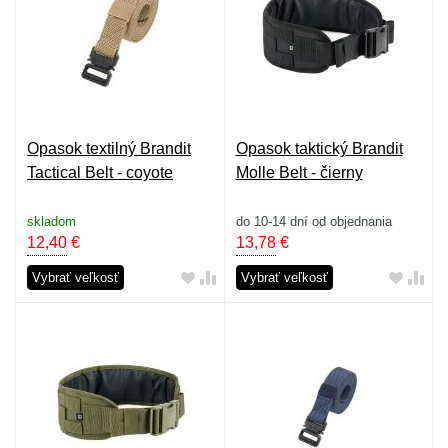
Opasok textilný Brandit
Opasok taktický Brandit
Tactical Belt - coyote
Molle Belt - čierny
skladom
do 10-14 dní od objednania
12,40
€
13,78
€
Vybrať veľkosť
Vybrať veľkosť