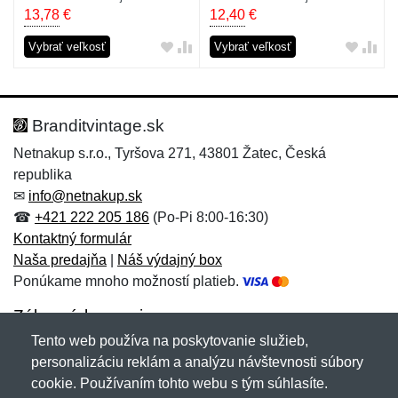
13,78
€
12,40
€
Vybrať veľkosť
Vybrať veľkosť
Branditvintage.sk
Netnakup s.r.o., Tyršova 271, 43801 Žatec, Česká
republika
✉
info@netnakup.sk
☎
+421 222 205 186
(Po-Pi 8:00-16:30)
Kontaktný formulár
Naša predajňa
|
Náš výdajný box
Ponúkame mnoho možností platieb.
Zákaznícky servis
Tento web používa na poskytovanie služieb,
Novinky emailom
personalizáciu reklám a analýzu návštevnosti súbory
cookie. Používaním tohto webu s tým súhlasíte.