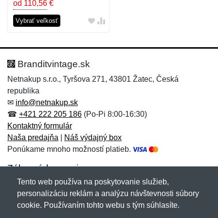
od 110,56
€
Vybrať veľkosť
Branditvintage.sk
Netnakup s.r.o., Tyršova 271, 43801 Žatec, Česká
republika
✉
info@netnakup.sk
☎
+421 222 205 186
(Po-Pi 8:00-16:30)
Kontaktný formulár
Naša predajňa
|
Náš výdajný box
Ponúkame mnoho možností platieb.
Zákaznícky servis
Tento web používa na poskytovanie služieb,
Novinky emailom
personalizáciu reklám a analýzu návštevnosti súbory
cookie. Používaním tohto webu s tým súhlasíte.