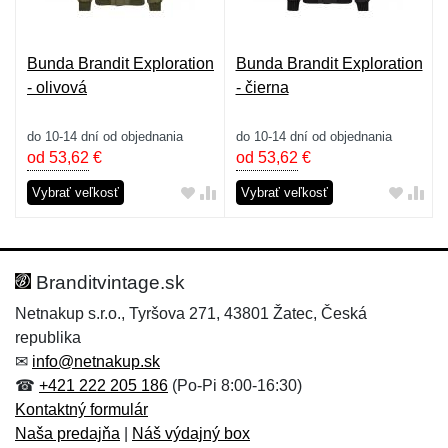
Bunda Brandit Exploration
Bunda Brandit Exploration
- olivová
- čierna
do 10-14 dní od objednania
do 10-14 dní od objednania
od 53,62
€
od 53,62
€
Vybrať veľkosť
Vybrať veľkosť
Branditvintage.sk
Netnakup s.r.o., Tyršova 271, 43801 Žatec, Česká
republika
✉
info@netnakup.sk
☎
+421 222 205 186
(Po-Pi 8:00-16:30)
Kontaktný formulár
Naša predajňa
|
Náš výdajný box