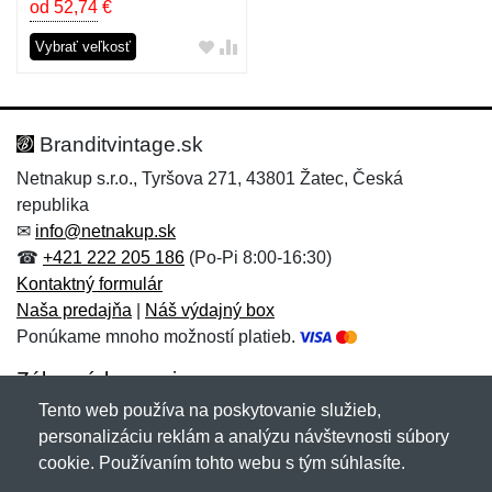
od 52,74
€
Vybrať veľkosť
Branditvintage.sk
Netnakup s.r.o., Tyršova 271, 43801 Žatec, Česká
republika
✉
info@netnakup.sk
☎
+421 222 205 186
(Po-Pi 8:00-16:30)
Kontaktný formulár
Naša predajňa
|
Náš výdajný box
Ponúkame mnoho možností platieb.
Zákaznícky servis
Tento web používa na poskytovanie služieb,
Novinky emailom
personalizáciu reklám a analýzu návštevnosti súbory
cookie. Používaním tohto webu s tým súhlasíte.