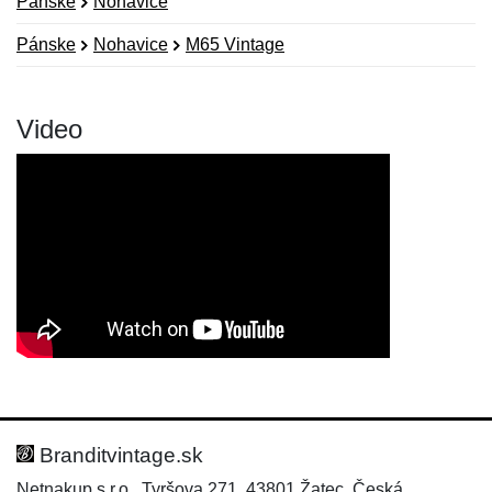
Pánske
Nohavice
Pánske
Nohavice
M65 Vintage
Video
Nová recenzia
Nová otázka
Hodnotenie:
Meno:
*
*
Branditvintage.sk
Netnakup s.r.o., Tyršova 271, 43801 Žatec, Česká