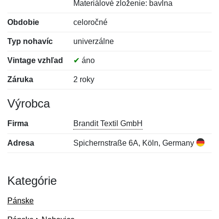
Materiálové zloženie: bavlna
Obdobie
celoročné
Typ nohavíc
univerzálne
Vintage vzhľad
✔
áno
Záruka
2 roky
Výrobca
Firma
Brandit Textil GmbH
Adresa
Spichernstraße 6A, Köln, Germany
Kategórie
Pánske