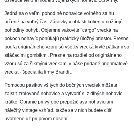
osvedčeného a modelu vojenských nohavíc US Army.
Jedná sa o veľmi pohodlné nohavice voľného strihu
určené na voľný čas. Záševky v oblasti kolien umožňujú
pohodlný pohyb. Objemné vakovité "cargo" vrecká na
bokoch nohavíc ponúkajú praktický úložný priestor. Presne
podľa originálneho vzoru sú všetky vrecká kryté pätkami so
stláčacími gombíkmi. Presne na rozdiel od originálneho
vzoru sú za šikmými vreckami v páse pridané priehmatové
vrecká - špecialita firmy Brandit.
Pomocou pásikov všitých do bočných vreciek môžete
zaistiť zrolované nohavice a vytvoriť si z dlhých nohavíc
krátke. Opranie pri výrobe prepožičiava nohaviciam
náležitý vintage vzhľad, takže sa v nich budete cítiť
uvoľnene už pri prvom nosení.