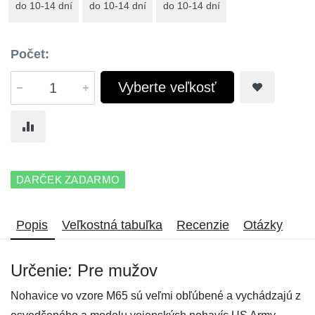
do 10-14 dní
do 10-14 dní
do 10-14 dní
Počet:
Vyberte veľkosť
DARČEK ZADARMO
Popis
Veľkostná tabuľka
Recenzie
Otázky
Určenie: Pre mužov
Nohavice vo vzore M65 sú veľmi obľúbené a vychádzajú z