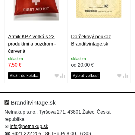
Armik KPZ veľká s 22
Darčekový poukaz
produktmi a puzdrom -
Branditvintage.sk
červená
skladom
skladom
7,50
€
od
20,00
€
Vložiť do košíka
Vybrať veľkosť
Branditvintage.sk
Netnakup s.r.o., Tyršova 271, 43801 Žatec, Česká
republika
✉
info@netnakup.sk
☎
+421 222 205 186
(Po-Pi 8:00-16:30)