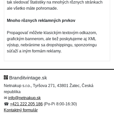
tak sledovať štatistiky na mnohých rôznych stránkach
ale všetko máte pohromade.
Mnoho rôznych reklamných prvkov
Propagovať môžete klasickým textovým odkazom,
grafickým bannerom, ale tiež poskytujeme aj XML
výstup, nebránime sa dropshippingu, sponzoringu
súťaží a iným formám reklamy.
Branditvintage.sk
Netnakup s.r.o., Tyršova 271, 43801 Žatec, Česká
republika
✉
info@netnakup.sk
☎
+421 222 205 186
(Po-Pi 8:00-16:30)
Kontaktný formulár