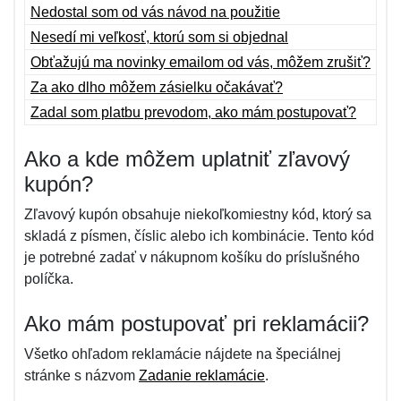
Nedostal som od vás návod na použitie
Nesedí mi veľkosť, ktorú som si objednal
Obťažujú ma novinky emailom od vás, môžem zrušiť?
Za ako dlho môžem zásielku očakávať?
Zadal som platbu prevodom, ako mám postupovať?
Ako a kde môžem uplatniť zľavový
kupón?
Zľavový kupón obsahuje niekoľkomiestny kód, ktorý sa
skladá z písmen, číslic alebo ich kombinácie. Tento kód
je potrebné zadať v nákupnom košíku do príslušného
políčka.
Ako mám postupovať pri reklamácii?
Všetko ohľadom reklamácie nájdete na špeciálnej
stránke s názvom
Zadanie reklamácie
.