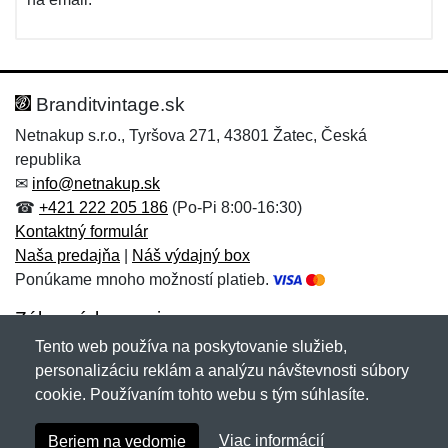
Branditvintage.sk
Netnakup s.r.o., Tyršova 271, 43801 Žatec, Česká
republika
✉
info@netnakup.sk
☎
+421 222 205 186
(Po-Pi 8:00-16:30)
Kontaktný formulár
Naša predajňa
|
Náš výdajný box
Ponúkame mnoho možností platieb.
Zákaznícky servis
Tento web používa na poskytovanie služieb,
Novinky emailom
personalizáciu reklám a analýzu návštevnosti súbory
cookie. Používaním tohto webu s tým súhlasíte.
Copyright © 2007-2026 (19 rokov s vami)
Netnakup.sk
&
Viac informácií
Beriem na vedomie