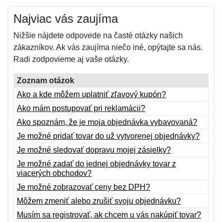
Najviac vás zaujíma
Nižšie nájdete odpovede na časté otázky našich
zákazníkov. Ak vás zaujíma niečo iné, opýtajte sa nás.
Radi zodpovieme aj vaše otázky.
Zoznam otázok
Ako a kde môžem uplatniť zľavový kupón?
Ako mám postupovať pri reklamácii?
Ako spoznám, že je moja objednávka vybavovaná?
Je možné pridať tovar do už vytvorenej objednávky?
Je možné sledovať dopravu mojej zásielky?
Je možné zadať do jednej objednávky tovar z
viacerých obchodov?
Je možné zobrazovať ceny bez DPH?
Môžem zmeniť alebo zrušiť svoju objednávku?
Musím sa registrovať, ak chcem u vás nakúpiť tovar?