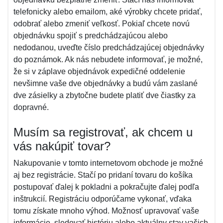
telefonicky alebo emailom, aké výrobky chcete pridať,
odobrať alebo zmeniť veľkosť. Pokiaľ chcete novú
objednávku spojiť s predchádzajúcou alebo
nedodanou, uveďte číslo predchádzajúcej objednávky
do poznámok. Ak nás nebudete informovať, je možné,
že si v záplave objednávok expedičné oddelenie
nevšimne vaše dve objednávky a budú vám zaslané
dve zásielky a zbytočne budete platiť dve čiastky za
dopravné.
Musím sa registrovať, ak chcem u
vás nakúpiť tovar?
Nakupovanie v tomto internetovom obchode je možné
aj bez registrácie. Stačí po pridaní tovaru do košíka
postupovať ďalej k pokladni a pokračujte ďalej podľa
inštrukcií. Registráciu odporúčame vykonať, vďaka
tomu získate mnoho výhod. Možnosť upravovať vaše
informácie, sledovať históriu alebo aktuálny stav vašich