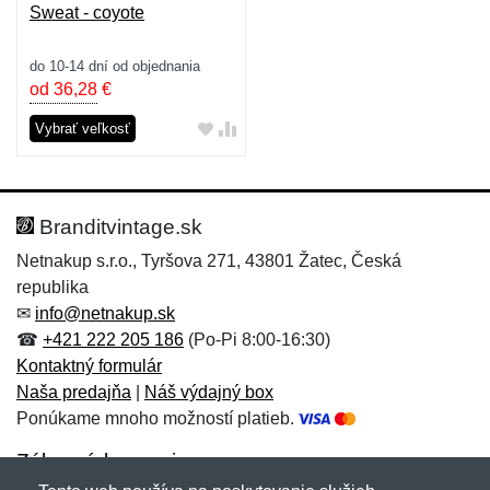
Sweat - coyote
do 10-14 dní od objednania
od 36,28
€
Vybrať veľkosť
Branditvintage.sk
Netnakup s.r.o., Tyršova 271, 43801 Žatec, Česká
republika
✉
info@netnakup.sk
☎
+421 222 205 186
(Po-Pi 8:00-16:30)
Kontaktný formulár
Naša predajňa
|
Náš výdajný box
Ponúkame mnoho možností platieb.
Zákaznícky servis