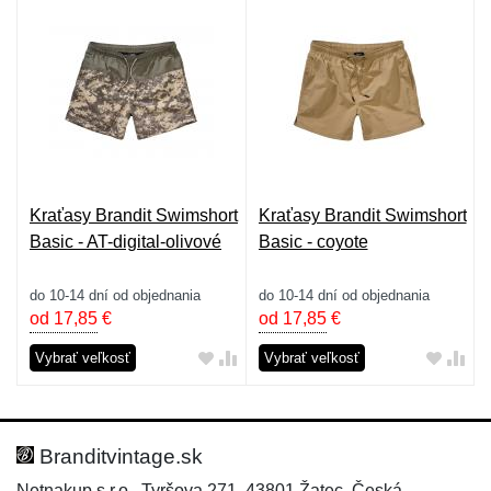
Kraťasy Brandit Swimshort
Kraťasy Brandit Swimshort
Basic - AT-digital-olivové
Basic - coyote
do 10-14 dní od objednania
do 10-14 dní od objednania
od 17,85
€
od 17,85
€
Vybrať veľkosť
Vybrať veľkosť
Branditvintage.sk
Netnakup s.r.o., Tyršova 271, 43801 Žatec, Česká