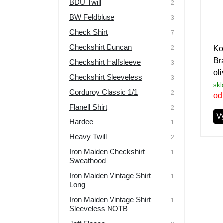
BDU Twill
2
Výpredaj
BW Feldbluse
3
Check Shirt
7
Checkshirt Duncan
2
Ko
Br
Checkshirt Halfsleeve
3
ol
Checkshirt Sleeveless
3
skl
Corduroy Classic 1/1
2
od
Flanell Shirt
2
V
Hardee
1
Heavy Twill
2
Iron Maiden Checkshirt
1
Sweathood
Iron Maiden Vintage Shirt
1
Long
Iron Maiden Vintage Shirt
1
Sleeveless NOTB