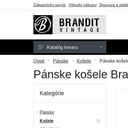
Zákaznícky servis
Výhody nákupu
Doprava a plat
Katalóg tovaru
Pánske
Úvod
Pánske
Košele
Pánske košele
Dámske
Pánske košele Bran
Detské
Doplnky
Kategórie
Obuv
Outdoor
Pánske
Košele
Darčekové poukazy
76