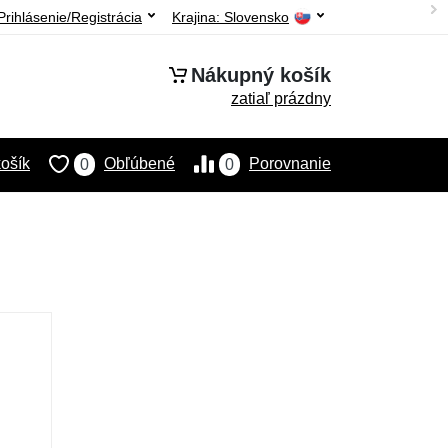
Prihlásenie/Registrácia
Krajina:
Slovensko
Nákupný košík
zatiaľ prázdny
ošík
Obľúbené
Porovnanie
0
0