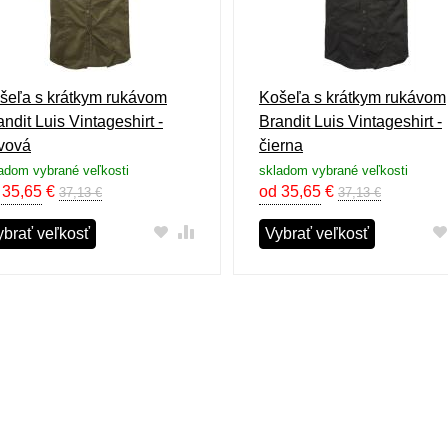
šeľa s krátkym rukávom
Košeľa s krátkym rukávom
andit Luis Vintageshirt -
Brandit Luis Vintageshirt -
ivová
čierna
adom vybrané veľkosti
skladom vybrané veľkosti
 35,65
€
od 35,65
€
37,13 €
37,13 €
ybrať veľkosť
Vybrať veľkosť