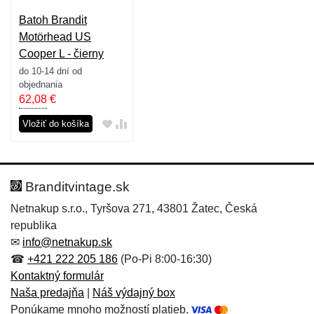
Batoh Brandit
Motörhead US
Cooper L - čierny
do 10-14 dní od
objednania
62,08
€
Vložiť do košíka
Branditvintage.sk
Netnakup s.r.o., Tyršova 271, 43801 Žatec, Česká
republika
✉
info@netnakup.sk
☎
+421 222 205 186
(Po-Pi 8:00-16:30)
Kontaktný formulár
Naša predajňa
|
Náš výdajný box
Ponúkame mnoho možností platieb.