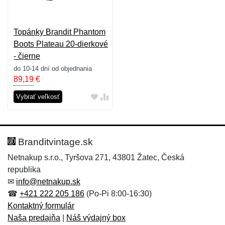
Topánky Brandit Phantom
Boots Plateau 20-dierkové
- čierne
do 10-14 dní od objednania
89,19
€
Vybrať veľkosť
Branditvintage.sk
Netnakup s.r.o., Tyršova 271, 43801 Žatec, Česká
republika
✉
info@netnakup.sk
☎
+421 222 205 186
(Po-Pi 8:00-16:30)
Kontaktný formulár
Naša predajňa
|
Náš výdajný box