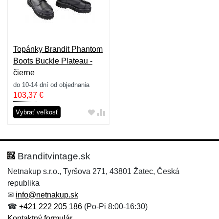
Topánky Brandit Phantom
Boots Buckle Plateau -
čierne
do 10-14 dní od objednania
103,37
€
Vybrať veľkosť
Branditvintage.sk
Netnakup s.r.o., Tyršova 271, 43801 Žatec, Česká
republika
✉
info@netnakup.sk
☎
+421 222 205 186
(Po-Pi 8:00-16:30)
Kontaktný formulár