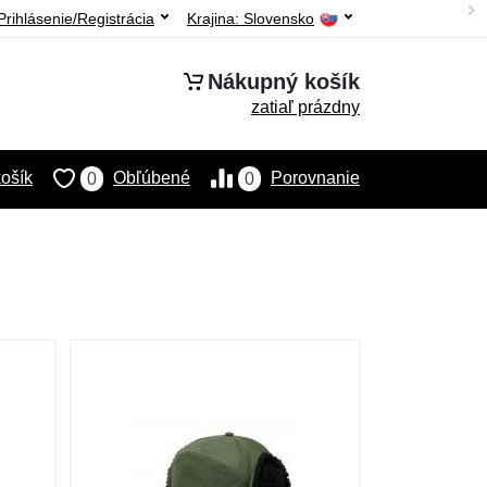
Prihlásenie/Registrácia
Krajina:
Slovensko
Nákupný košík
zatiaľ prázdny
ošík
Obľúbené
Porovnanie
0
0