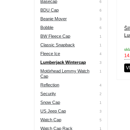
Basecap
6
Výpredaj
BDU Cap
6
Beanie Mover
3
Bobble
6
Ši
Lu
BW Fleece Cap
1
Classic Snapback
1
sk
Fleece Ice
4
14
Lumberjack Wintercap
3
V
Motörhead Lemmy Watch
1
Cap
Reflection
4
Security
2
Snow Cap
1
US Jeep Cap
3
Watch Cap
5
Watch Cap Rack
1