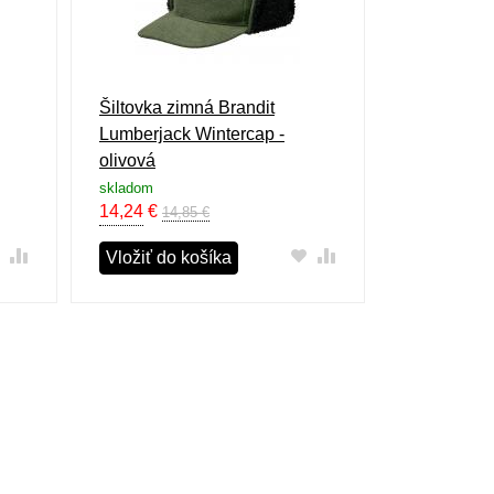
Šiltovka zimná Brandit
Lumberjack Wintercap -
olivová
skladom
14,24
€
14,85 €
Vložiť do košíka