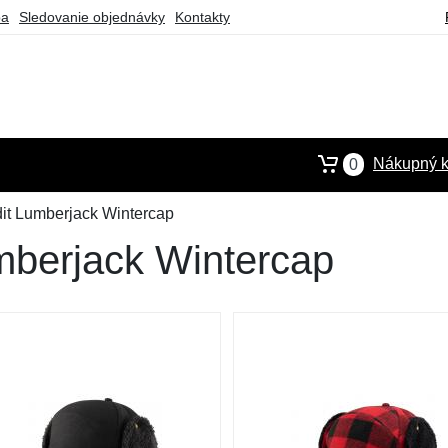
ba
Sledovanie objednávky
Kontakty
Nákupný k
0
it Lumberjack Wintercap
mberjack Wintercap