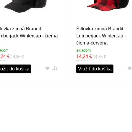
ltovka zimná Brandit
Šiltovka zimná Brandit
mberjack Wintercap - čierna
Lumberjack Wintercap -
čierna-červená
ladom
skladom
,24
€
14,24
€
14,85 €
14,85 €
ložiť do košíka
Vložiť do košíka