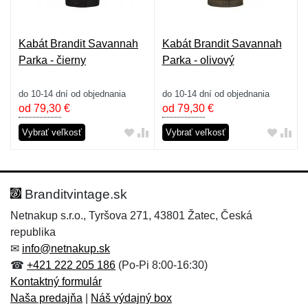
Kabát Brandit Savannah
Kabát Brandit Savannah
Parka - čierny
Parka - olivový
do 10-14 dní od objednania
do 10-14 dní od objednania
od 79,30
€
od 79,30
€
Vybrať veľkosť
Vybrať veľkosť
Branditvintage.sk
Netnakup s.r.o., Tyršova 271, 43801 Žatec, Česká
republika
✉
info@netnakup.sk
☎
+421 222 205 186
(Po-Pi 8:00-16:30)
Kontaktný formulár
Naša predajňa
|
Náš výdajný box