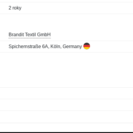
2 roky
Brandit Textil GmbH
Spichernstraße 6A, Köln, Germany
Meno:
E-mail:
*
*
E-mail:
*