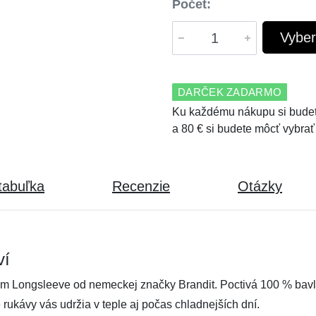
Počet:
Vyber
DARČEK ZADARMO
Ku každému nákupu si budet
a 80 € si budete môcť vybrať
tabuľka
Recenzie
Otázky
ví
m Longsleeve od nemeckej značky Brandit. Poctivá 100 % bav
é rukávy vás udržia v teple aj počas chladnejších dní.