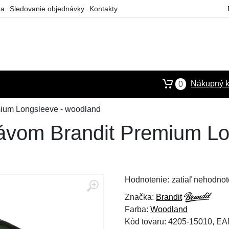
ba
Sledovanie objednávky
Kontakty
Nákupný k
0
mium Longsleeve - woodland
kávom Brandit Premium Lo
Hodnotenie:
zatiaľ nehodnot
Značka:
Brandit
Farba:
Woodland
Kód tovaru: 4205-15010, E