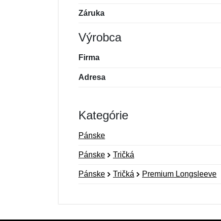
Záruka
Výrobca
Firma
Adresa
Kategórie
Pánske
Pánske
Tričká
Pánske
Tričká
Premium Longsleeve
Nová recenzia
Nová otázka
Hodnotenie:
Meno:
*
*