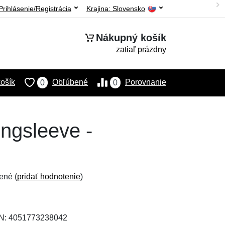
Prihlásenie/Registrácia
Krajina:
Slovensko
Nákupný košík
zatiaľ prázdny
ošík
Obľúbené
Porovnanie
0
0
ngsleeve -
ené (
pridať hodnotenie
)
AN: 4051773238042