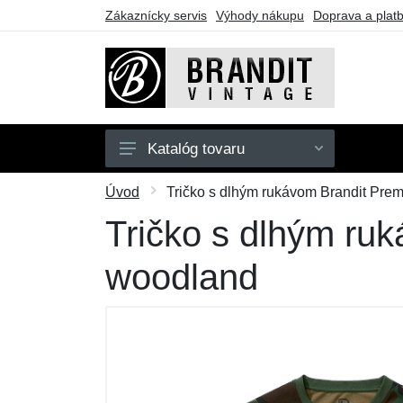
Zákaznícky servis
Výhody nákupu
Doprava a plat
Katalóg tovaru
Pánske
Úvod
Tričko s dlhým rukávom Brandit Pre
Dámske
Tričko s dlhým ru
Detské
woodland
Doplnky
Obuv
Outdoor
Darčekové poukazy