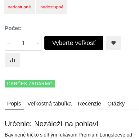
nedostupné
nedostupné
Počet:
Vyberte veľkosť
DARČEK ZADARMO
Popis
Veľkostná tabuľka
Recenzie
Otázky
Určenie: Nezáleží na pohlaví
Bavlnené tričko s dlhým rukávom Premium Longsleeve od