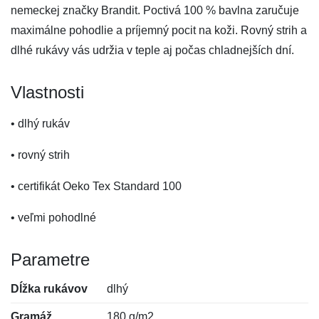
nemeckej značky Brandit. Poctivá 100 % bavlna zaručuje
maximálne pohodlie a príjemný pocit na koži. Rovný strih a
dlhé rukávy vás udržia v teple aj počas chladnejších dní.
Vlastnosti
• dlhý rukáv
• rovný strih
• certifikát Oeko Tex Standard 100
• veľmi pohodlné
Parametre
Dĺžka rukávov
dlhý
Gramáž
180 g/m2