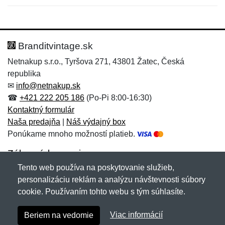
Nová recenzia
Nová otázka
Hodnotenie:
Meno:
*
*
Branditvintage.sk
Netnakup s.r.o., Tyršova 271, 43801 Žatec, Česká
republika
Meno:
E-mail:
*
*
✉
info@netnakup.sk
☎
+421 222 205 186
(Po-Pi 8:00-16:30)
Kontaktný formulár
Naša predajňa
|
Náš výdajný box
E-mail:
*
Ponúkame mnoho možností platieb.
Správa
*
Zákaznícky servis
Tento web používa na poskytovanie služieb,
Novinky emailom
personalizáciu reklám a analýzu návštevnosti súbory
Správa
*
cookie. Používaním tohto webu s tým súhlasíte.
Copyright © 2007-2026 (19 rokov s vami)
Netnakup.sk
&
Viac informácií
Beriem na vedomie
NetIQ
. Všetky práva vyhradené.