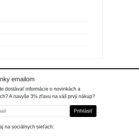
inky emailom
e dostávať informácie o novinkách a
ch? A navyše 3% zľavu na váš prvý nákup?
l:
Prihlásiť
j na sociálnych sieťach: