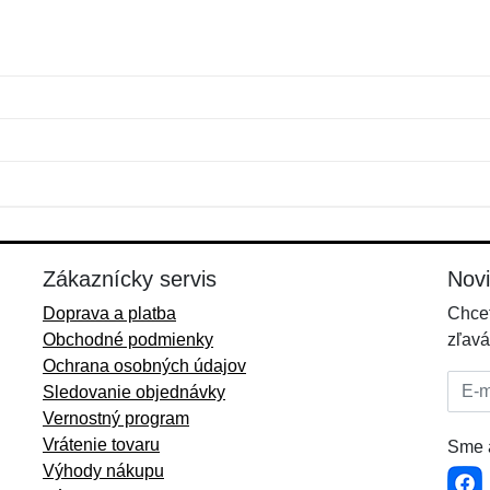
Meno:
E-mail:
*
*
E-mail:
*
Zákaznícky servis
Nov
Doprava a platba
Chcet
Obchodné podmienky
zľavá
Ochrana osobných údajov
E-mai
Sledovanie objednávky
Vernostný program
Vrátenie tovaru
Sme a
Výhody nákupu