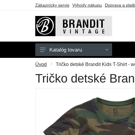
Zákaznícky servis
Výhody nákupu
Doprava a plat
Katalóg tovaru
Pánske
Úvod
Tričko detské Brandit Kids T-Shirt - 
Dámske
Tričko detské Bran
Detské
Doplnky
Obuv
Outdoor
Darčekové poukazy