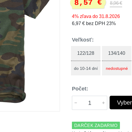
8,57 €
8,96 €
4% zľava do 31.8.2026
6,97 € bez DPH 23%
Veľkosť:
122/128
134/140
do 10-14 dní
nedostupné
Počet:
Vyber
DARČEK ZADARMO