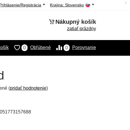
Prihlásenie/Registrácia
Krajina:
Slovensko
Nákupný košík
zatiaľ prázdny
ošík
Obľúbené
Porovnanie
0
0
d
ené (
pridať hodnotenie
)
 4051773157688