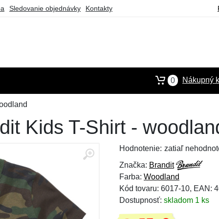
ba
Sledovanie objednávky
Kontakty
Nákupný k
0
woodland
dit Kids T-Shirt - woodlan
Hodnotenie:
zatiaľ nehodnot
Značka:
Brandit
Farba:
Woodland
Kód tovaru: 6017-10, EAN:
Dostupnosť:
skladom 1 ks