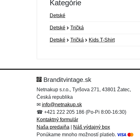
Kategórie
Detské
Detské
Tričká
Detské
Tričká
Kids T-Shirt
Nová recenzia
Nová otázka
Hodnotenie:
Meno:
*
*
Branditvintage.sk
Netnakup s.r.o., Tyršova 271, 43801 Žatec,
Česká republika
Správa
Správa
*
*
✉
info@netnakup.sk
☎ +421 222 205 186 (Po-Pi 8:00-16:30)
Kontaktný formulár
Naša predajňa
|
Náš výdajný box
Ponúkame mnoho možností platieb.