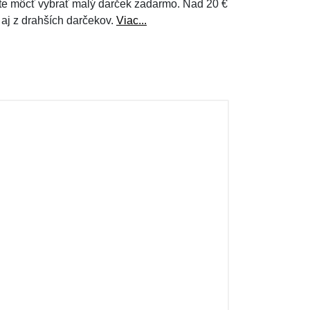
e môcť vybrať malý darček zadarmo. Nad 20 €
 aj z drahších darčekov.
Viac...