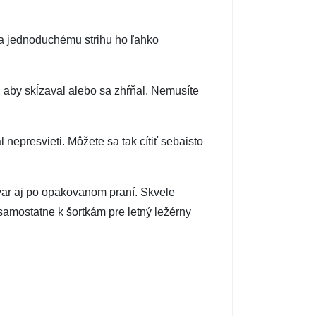
a jednoduchému strihu ho ľahko
, aby skĺzaval alebo sa zhŕňal. Nemusíte
l nepresvieti. Môžete sa tak cítiť sebaisto
j tvar aj po opakovanom praní. Skvele
amostatne k šortkám pre letný ležérny