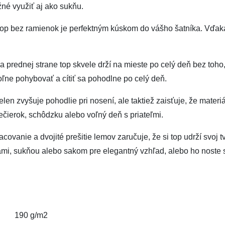
žné využiť aj ako sukňu.
top bez ramienok je perfektným kúskom do vášho šatníka. Vďak
 prednej strane top skvele drží na mieste po celý deň bez toho
oľne pohybovať a cítiť sa pohodlne po celý deň.
len zvyšuje pohodlie pri nosení, ale taktiež zaisťuje, že materiá
večierok, schôdzku alebo voľný deň s priateľmi.
pracovanie a dvojité prešitie lemov zaručuje, že si top udrží svo
mi, sukňou alebo sakom pre elegantný vzhľad, alebo ho noste s
190 g/m2