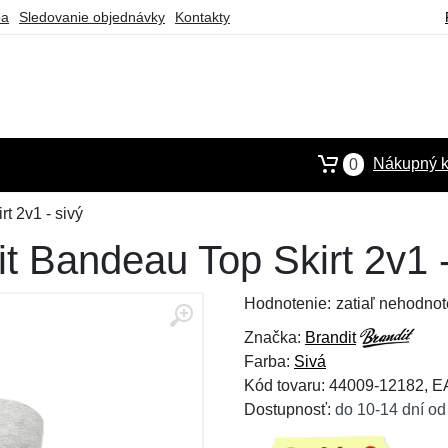
ba
Sledovanie objednávky
Kontakty
Nákupný k
0
t 2v1 - sivý
 Bandeau Top Skirt 2v1 -
Hodnotenie:
zatiaľ nehodnot
Značka:
Brandit
Farba:
Sivá
Kód tovaru: 44009-12182, 
Dostupnosť:
do 10-14 dní od