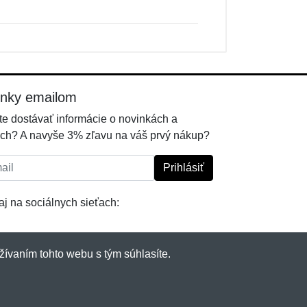
inky emailom
e dostávať informácie o novinkách a
ch? A navyše 3% zľavu na váš prvý nákup?
l:
Prihlásiť
j na sociálnych sieťach:
žívaním tohto webu s tým súhlasíte.