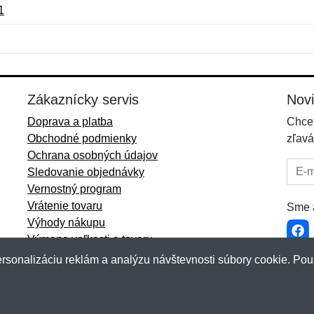
1
Meno:
E-mail:
*
*
E-mail:
*
Zákaznícky servis
Nov
Doprava a platba
Chcet
Obchodné podmienky
zľavá
Ochrana osobných údajov
E-mai
Sledovanie objednávky
Vernostný program
Vrátenie tovaru
Sme a
Výhody nákupu
Výmena veľkosti a tovaru
Viac informácií...
rsonalizáciu reklám a analýzu návštevnosti súbory cookie. Pou
akup.sk
&
NetIQ
. Všetky práva vyhradené.