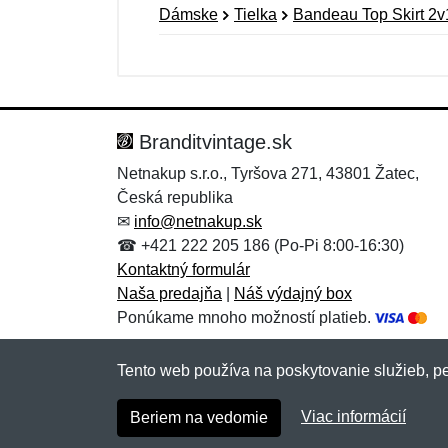
Dámske
Tielka
Bandeau Top Skirt 2v
Nová recenzia
Nová otázka
Hodnotenie:
Meno:
*
*
Branditvintage.sk
Netnakup s.r.o., Tyršova 271, 43801 Žatec,
Česká republika
Správa
Správa
*
*
✉
info@netnakup.sk
☎ +421 222 205 186 (Po-Pi 8:00-16:30)
Kontaktný formulár
Naša predajňa
|
Náš výdajný box
Ponúkame mnoho možností platieb.
Tento web používa na poskytovanie služieb, pe
Pridať
Pridať
Viac informácií
Beriem na vedomie
Copyright © 2007-2026 (19 rokov s vami)
Netn