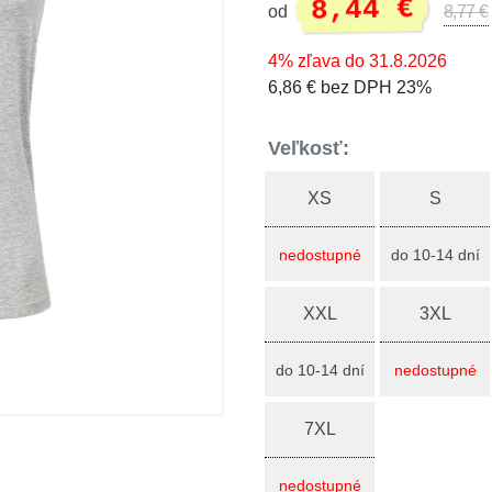
8,44 €
od
8,77 €
4% zľava do 31.8.2026
6,86 € bez DPH 23%
Veľkosť:
XS
S
nedostupné
do 10-14 dní
XXL
3XL
do 10-14 dní
nedostupné
7XL
nedostupné