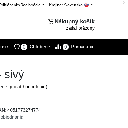
Prihlásenie/Registrácia
Krajina:
Slovensko
Nákupný košík
zatiaľ prázdny
ošík
Obľúbené
Porovnanie
0
0
 sivý
ené (
pridať hodnotenie
)
EAN: 4051773274774
 objednania