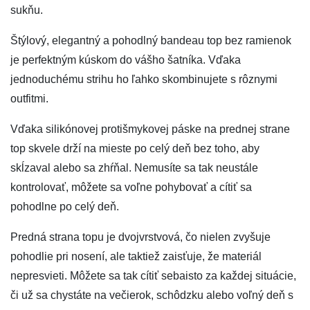
sukňu.
Štýlový, elegantný a pohodlný bandeau top bez ramienok
je perfektným kúskom do vášho šatníka. Vďaka
jednoduchému strihu ho ľahko skombinujete s rôznymi
outfitmi.
Vďaka silikónovej protišmykovej páske na prednej strane
top skvele drží na mieste po celý deň bez toho, aby
skĺzaval alebo sa zhŕňal. Nemusíte sa tak neustále
kontrolovať, môžete sa voľne pohybovať a cítiť sa
pohodlne po celý deň.
Predná strana topu je dvojvrstvová, čo nielen zvyšuje
pohodlie pri nosení, ale taktiež zaisťuje, že materiál
nepresvieti. Môžete sa tak cítiť sebaisto za každej situácie,
či už sa chystáte na večierok, schôdzku alebo voľný deň s