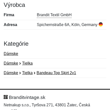
Výrobca
Firma
Brandit Textil GmbH
Adresa
Spichernstraße 6A, Köln, Germany
Kategórie
Dámske
Dámske
Tielka
Dámske
Tielka
Bandeau Top Skirt 2v1
Nová recenzia
Nová otázka
Hodnotenie:
Meno:
*
*
Branditvintage.sk
Netnakup s.r.o., Tyršova 271, 43801 Žatec, Česká