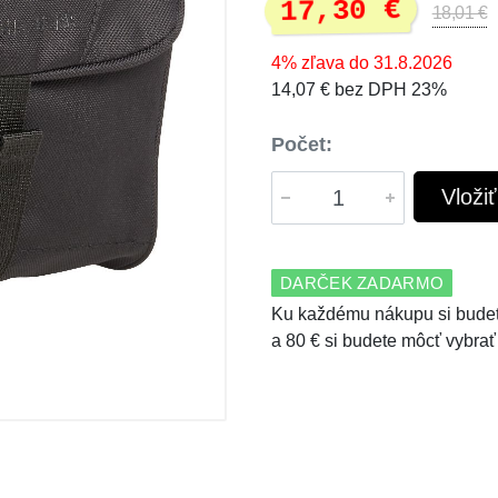
17,30 €
18,01 €
4% zľava do 31.8.2026
14,07 € bez DPH 23%
Počet:
Vloži
DARČEK ZADARMO
Ku každému nákupu si budet
a 80 € si budete môcť vybrať