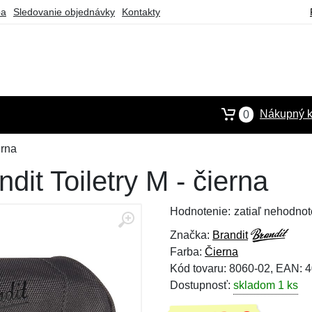
ba
Sledovanie objednávky
Kontakty
Nákupný k
0
erna
dit Toiletry M - čierna
Hodnotenie:
zatiaľ nehodnot
Značka:
Brandit
Farba:
Čierna
Kód tovaru: 8060-02, EAN:
Dostupnosť:
skladom 1 ks