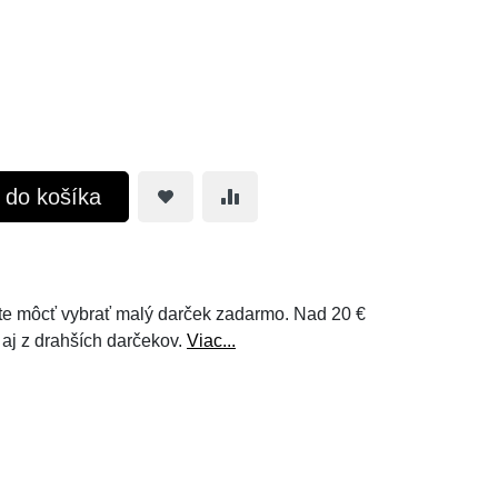
ť do košíka
e môcť vybrať malý darček zadarmo. Nad 20 €
 aj z drahších darčekov.
Viac...