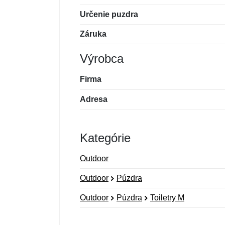
Určenie puzdra
Záruka
Výrobca
Firma
Adresa
Kategórie
Outdoor
Outdoor
Púzdra
Outdoor
Púzdra
Toiletry M
Nová recenzia
Nová otázka