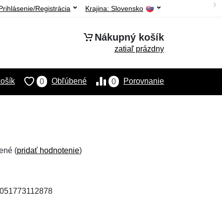
Prihlásenie/Registrácia
Krajina:
Slovensko
Nákupný košík
zatiaľ prázdny
ošík
Obľúbené
Porovnanie
0
0
ené (
pridať hodnotenie
)
 4051773112878