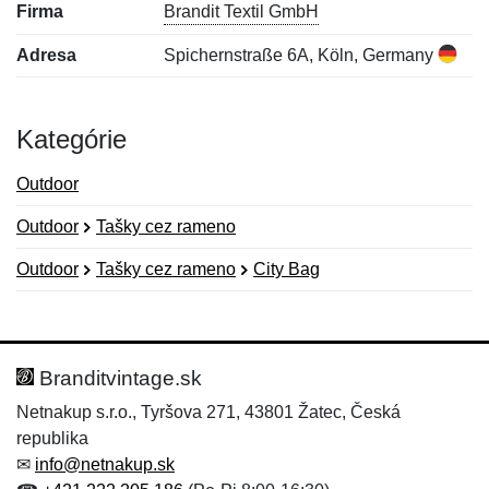
Firma
Brandit Textil GmbH
Adresa
Spichernstraße 6A, Köln, Germany
Kategórie
Outdoor
Outdoor
Tašky cez rameno
Outdoor
Tašky cez rameno
City Bag
Nová recenzia
Nová otázka
Hodnotenie:
Meno:
*
*
Branditvintage.sk
Netnakup s.r.o., Tyršova 271, 43801 Žatec, Česká
republika
Meno:
E-mail:
*
*
✉
info@netnakup.sk