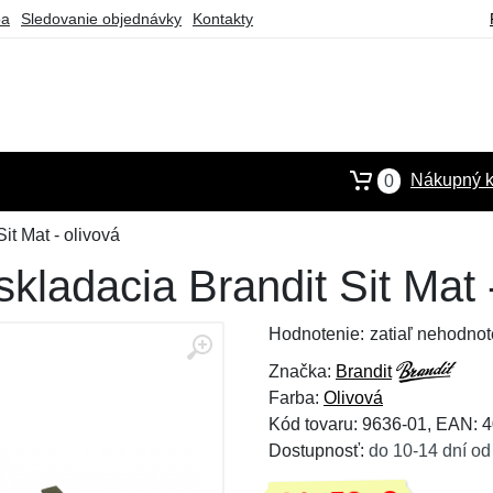
ba
Sledovanie objednávky
Kontakty
Nákupný k
0
it Mat - olivová
kladacia Brandit Sit Mat 
Hodnotenie:
zatiaľ nehodnot
Značka:
Brandit
Farba:
Olivová
Kód tovaru: 9636-01, EAN:
Dostupnosť:
do 10-14 dní od