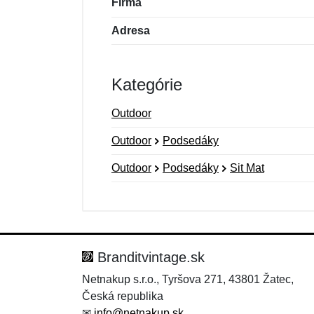
Firma
Adresa
Kategórie
Outdoor
Outdoor
Podsedáky
Outdoor
Podsedáky
Sit Mat
Nová recenzia
Nová otázka
Hodnotenie:
Meno:
*
*
Branditvintage.sk
Netnakup s.r.o., Tyršova 271, 43801 Žatec,
Česká republika
Správa
Správa
*
*
✉
info@netnakup.sk