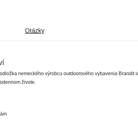
Otázky
ví
podložka nemeckého výrobcu outdoorového vybavenia Brandit id
ždodennom živote.
otám