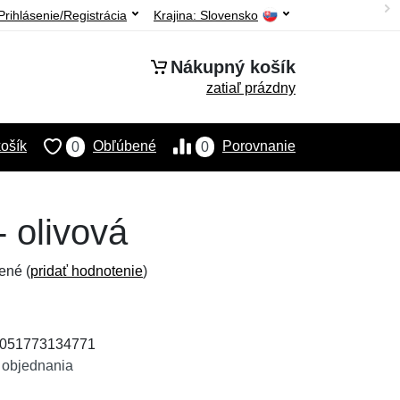
Prihlásenie/Registrácia
Krajina:
Slovensko
Nákupný košík
zatiaľ prázdny
ošík
Obľúbené
Porovnanie
0
0
- olivová
ené (
pridať hodnotenie
)
 4051773134771
 objednania