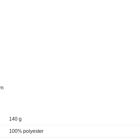
om
140 g
100% polyester