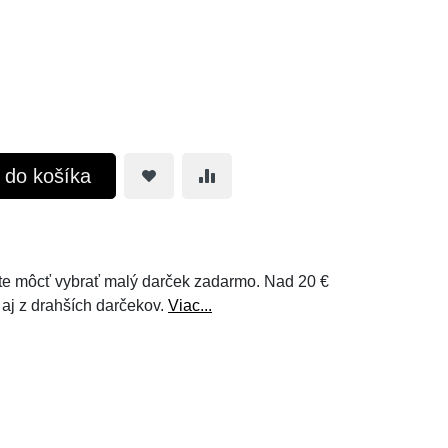
ť do košíka
e môcť vybrať malý darček zadarmo. Nad 20 €
 aj z drahších darčekov.
Viac...