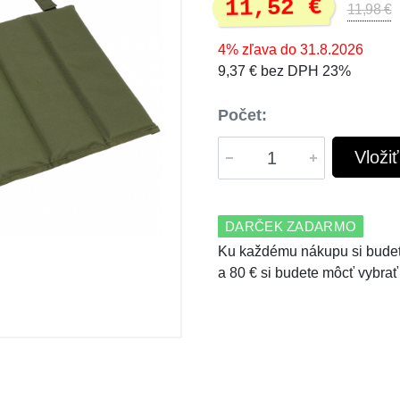
11,52 €
11,98 €
4% zľava do 31.8.2026
9,37 € bez DPH 23%
Počet:
Vloži
DARČEK ZADARMO
Ku každému nákupu si budet
a 80 € si budete môcť vybrať