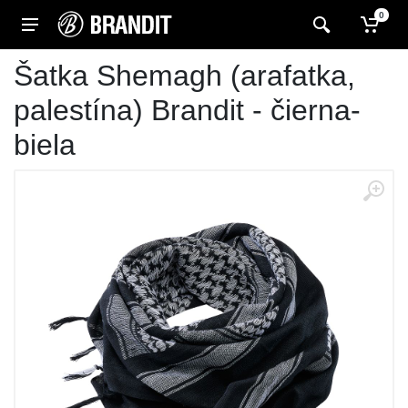
0
Šatka Shemagh (arafatka,
palestína) Brandit - čierna-
biela