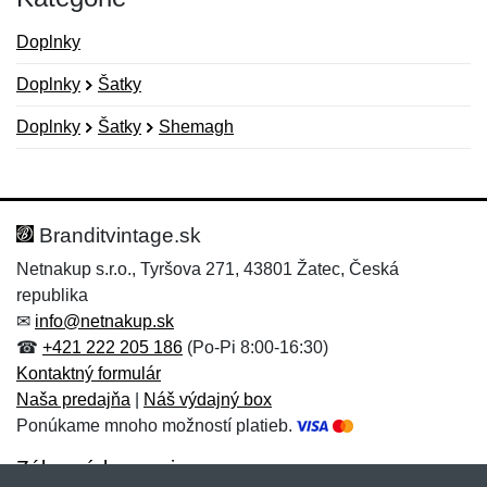
Doplnky
Doplnky
Šatky
Doplnky
Šatky
Shemagh
Nová recenzia
Nová otázka
Hodnotenie:
Meno:
*
*
Branditvintage.sk
Netnakup s.r.o., Tyršova 271, 43801 Žatec, Česká
republika
Meno:
E-mail:
*
*
✉
info@netnakup.sk
☎
+421 222 205 186
(Po-Pi 8:00-16:30)
Kontaktný formulár
Naša predajňa
|
Náš výdajný box
E-mail:
*
Ponúkame mnoho možností platieb.
Správa
*
Zákaznícky servis