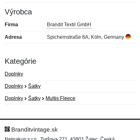
Výrobca
Firma
Brandit Textil GmbH
Adresa
Spichernstraße 6A, Köln, Germany
Kategórie
Doplnky
Doplnky
Šatky
Doplnky
Šatky
Multis Fleece
Nová recenzia
Nová otázka
Hodnotenie:
Meno:
*
*
Branditvintage.sk
Netnakup s.r.o., Tyršova 271, 43801 Žatec, Česká