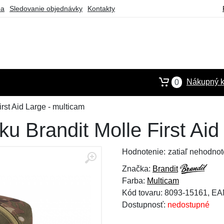
ba
Sledovanie objednávky
Kontakty
Nákupný k
0
rst Aid Large - multicam
ku Brandit Molle First Aid
Hodnotenie:
zatiaľ nehodnot
Značka:
Brandit
Farba:
Multicam
Kód tovaru: 8093-15161, E
Dostupnosť:
nedostupné