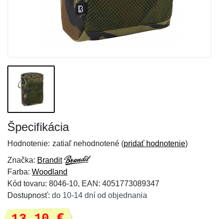
Špecifikácia
Hodnotenie:
zatiaľ nehodnotené (
pridať hodnotenie
)
Značka:
Brandit
Farba:
Woodland
Kód tovaru: 8046-10, EAN: 4051773089347
Dostupnosť:
do 10-14 dní od objednania
13,10 €