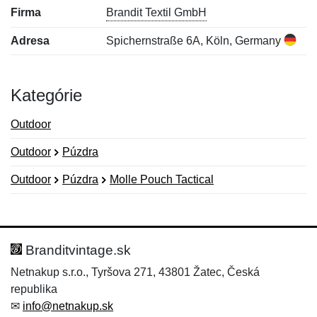
Firma
Brandit Textil GmbH
Adresa
Spichernstraße 6A, Köln, Germany
Kategórie
Outdoor
Outdoor
Púzdra
Outdoor
Púzdra
Molle Pouch Tactical
Nová recenzia
Nová otázka
Hodnotenie:
Meno:
*
*
Branditvintage.sk
Netnakup s.r.o., Tyršova 271, 43801 Žatec, Česká
republika
Meno:
E-mail:
*
*
✉
info@netnakup.sk