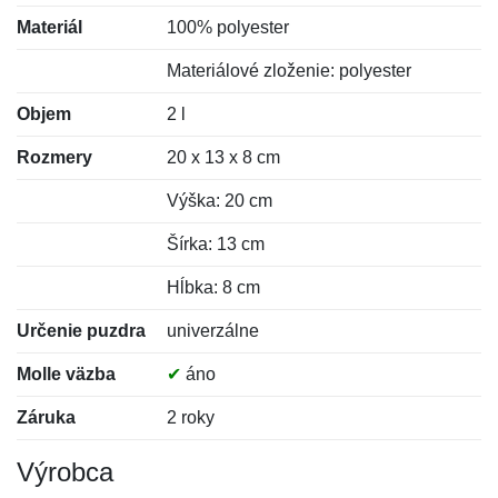
Materiál
100% polyester
Materiálové zloženie: polyester
Objem
2 l
Rozmery
20 x 13 x 8 cm
Výška: 20 cm
Šírka: 13 cm
Hĺbka: 8 cm
Určenie puzdra
univerzálne
Molle väzba
✔
áno
Záruka
2 roky
Výrobca