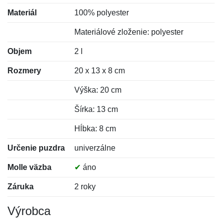
Materiál
100% polyester
Materiálové zloženie: polyester
Objem
2 l
Rozmery
20 x 13 x 8 cm
Výška: 20 cm
Šírka: 13 cm
Hĺbka: 8 cm
Určenie puzdra
univerzálne
Molle väzba
✔
áno
Záruka
2 roky
Výrobca