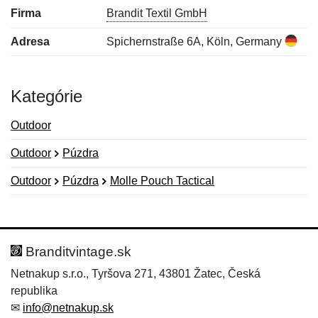
Firma
Brandit Textil GmbH
Adresa
Spichernstraße 6A, Köln, Germany
Kategórie
Outdoor
Outdoor
Púzdra
Outdoor
Púzdra
Molle Pouch Tactical
Nová recenzia
Nová otázka
Hodnotenie:
Meno:
*
*
Branditvintage.sk
Netnakup s.r.o., Tyršova 271, 43801 Žatec, Česká
republika
Meno:
E-mail:
*
*
✉
info@netnakup.sk