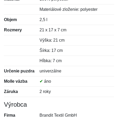
Materiálové zloženie: polyester
Objem
2,5 l
Rozmery
21 x 17 x 7 cm
Výška: 21 cm
Šírka: 17 cm
Hĺbka: 7 cm
Určenie puzdra
univerzálne
Molle väzba
✔
áno
Záruka
2 roky
Výrobca
Firma
Brandit Textil GmbH