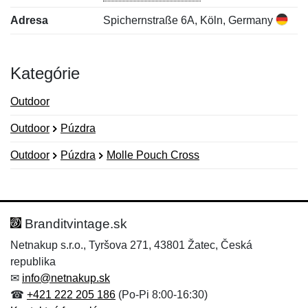
Adresa
Spichernstraße 6A, Köln, Germany
Kategórie
Outdoor
Outdoor
Púzdra
Outdoor
Púzdra
Molle Pouch Cross
Nová recenzia
Nová otázka
Hodnotenie:
Meno:
*
*
Branditvintage.sk
Netnakup s.r.o., Tyršova 271, 43801 Žatec, Česká
republika
Meno:
E-mail:
*
*
✉
info@netnakup.sk
☎
+421 222 205 186
(Po-Pi 8:00-16:30)