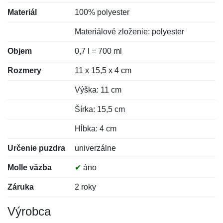
Materiál
100% polyester
Materiálové zloženie: polyester
Objem
0,7 l = 700 ml
Rozmery
11 x 15,5 x 4 cm
Výška: 11 cm
Šírka: 15,5 cm
Hĺbka: 4 cm
Určenie puzdra
univerzálne
Molle väzba
✔
áno
Záruka
2 roky
Výrobca