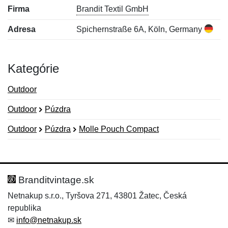
Firma
Brandit Textil GmbH
Adresa
Spichernstraße 6A, Köln, Germany
Kategórie
Outdoor
Outdoor
Púzdra
Outdoor
Púzdra
Molle Pouch Compact
Nová recenzia
Nová otázka
Hodnotenie:
Meno:
*
*
Branditvintage.sk
Netnakup s.r.o., Tyršova 271, 43801 Žatec, Česká
republika
Meno:
E-mail:
*
*
✉
info@netnakup.sk