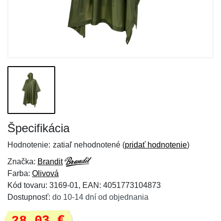
Špecifikácia
Hodnotenie:
zatiaľ nehodnotené (
pridať hodnotenie
)
Značka:
Brandit
Farba:
Olivová
Kód tovaru: 3169-01, EAN: 4051773104873
Dostupnosť:
do 10-14 dní od objednania
28,03 €