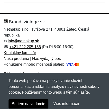
Nová recenzia
Nová otázka
Hodnotenie:
Meno:
*
*
Branditvintage.sk
Netnakup s.r.o., Tyršova 271, 43801 Žatec, Česká
republika
Meno:
E-mail:
*
*
✉
info@netnakup.sk
☎
+421 222 205 186
(Po-Pi 8:00-16:30)
Kontaktný formulár
Naša predajňa
|
Náš výdajný box
E-mail:
*
Ponúkame mnoho možností platieb.
Správa
*
Zákaznícky servis
Tento web používa na poskytovanie služieb,
Novinky emailom
personalizáciu reklám a analýzu návštevnosti súbory
Správa
*
cookie. Používaním tohto webu s tým súhlasíte.
Copyright © 2007-2026 (19 rokov s vami)
Netnakup.sk
&
Viac informácií
Beriem na vedomie
NetIQ
. Všetky práva vyhradené.