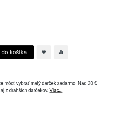
ť do košíka
e môcť vybrať malý darček zadarmo. Nad 20 €
 aj z drahších darčekov.
Viac...