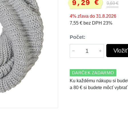
9,29 €
9,69 €
4% zľava do 31.8.2026
7,55 € bez DPH 23%
Počet:
Vloži
DARČEK ZADARMO
Ku každému nákupu si budet
a 80 € si budete môcť vybrať