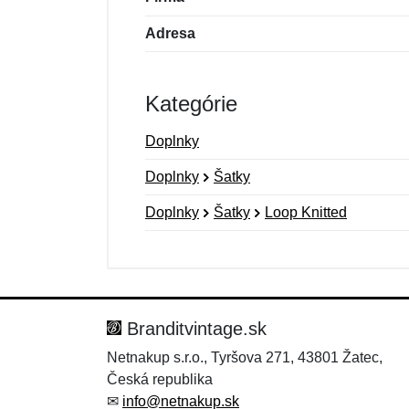
Adresa
Kategórie
Doplnky
Doplnky
Šatky
Doplnky
Šatky
Loop Knitted
Nová recenzia
Nová otázka
Hodnotenie:
Meno:
*
*
Branditvintage.sk
Netnakup s.r.o., Tyršova 271, 43801 Žatec,
Česká republika
Správa
Správa
*
*
✉
info@netnakup.sk