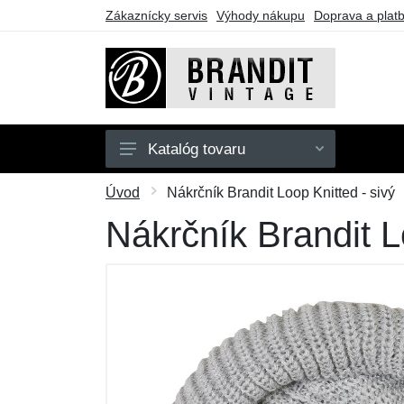
Zákaznícky servis
Výhody nákupu
Doprava a plat
Katalóg tovaru
Pánske
Úvod
Nákrčník Brandit Loop Knitted - sivý
Dámske
Nákrčník Brandit L
Detské
Doplnky
Obuv
Outdoor
Darčekové poukazy