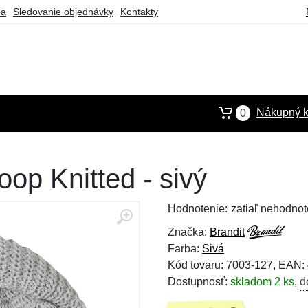
ba
Sledovanie objednávky
Kontakty
Nákupný k
0
oop Knitted - sivý
Hodnotenie:
zatiaľ nehodnot
Značka:
Brandit
Farba:
Sivá
Kód tovaru: 7003-127, EAN
Dostupnosť:
skladom 2 ks
,
d