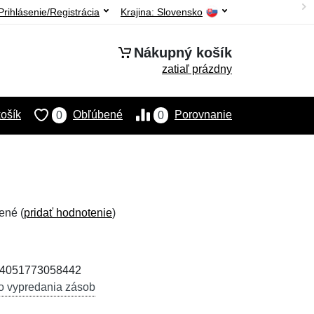
Prihlásenie/Registrácia
Krajina:
Slovensko
Nákupný košík
zatiaľ prázdny
ošík
Obľúbené
Porovnanie
0
0
ené (
pridať hodnotenie
)
: 4051773058442
o vypredania zásob