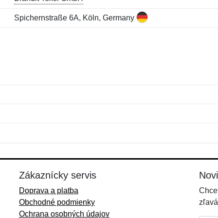
Spichernstraße 6A, Köln, Germany
Meno:
E-mail:
*
*
E-mail:
*
Zákaznícky servis
Nov
Doprava a platba
Chcet
Obchodné podmienky
zľavá
Ochrana osobných údajov