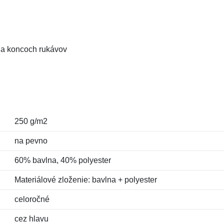
 na koncoch rukávov
250 g/m2
na pevno
60% bavlna, 40% polyester
Materiálové zloženie: bavlna + polyester
celoročné
cez hlavu