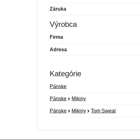
Záruka
Výrobca
Firma
Adresa
Kategórie
Pánske
Pánske
Mikiny
Pánske
Mikiny
Tom Sweat
Nová recenzia
Nová otázka
Hodnotenie:
Meno:
*
*