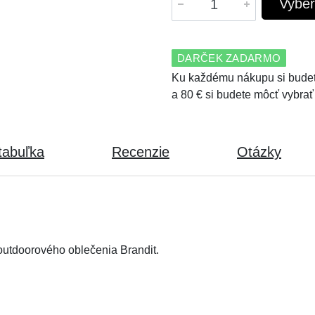
Vyber
DARČEK ZADARMO
Ku každému nákupu si budet
a 80 € si budete môcť vybrať
tabuľka
Recenzie
Otázky
utdoorového oblečenia Brandit.