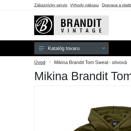
Zákaznícky servis
Výhody nákupu
Doprava a plat
Katalóg tovaru
Pánske
Úvod
Mikina Brandit Tom Sweat - olivová
Dámske
Mikina Brandit Tom
Detské
Doplnky
Obuv
Outdoor
Darčekové poukazy