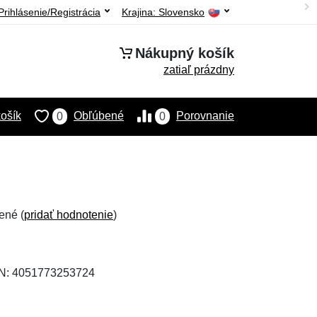
Prihlásenie/Registrácia
Krajina:
Slovensko
Nákupný košík
zatiaľ prázdny
ošík
Obľúbené
Porovnanie
0
0
ené (
pridať hodnotenie
)
AN: 4051773253724