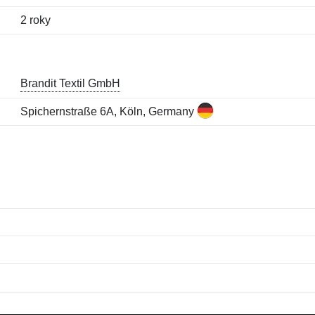
2 roky
Brandit Textil GmbH
Spichernstraße 6A, Köln, Germany
Meno:
E-mail:
*
*
E-mail:
*