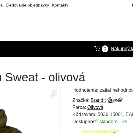
ba
Sledovanie objednávky
Kontakty
Nákupný k
0
 Sweat - olivová
Hodnotenie:
zatiaľ nehodnot
Značka:
Brandit
Farba:
Olivová
Kód tovaru: 5036-15001, E
Dostupnosť:
skladom 1 ks