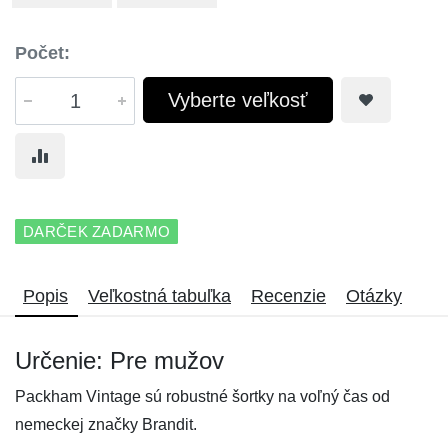
Počet:
Vyberte veľkosť
DARČEK ZADARMO
Popis
Veľkostná tabuľka
Recenzie
Otázky
Určenie: Pre mužov
Packham Vintage sú robustné šortky na voľný čas od
nemeckej značky Brandit.