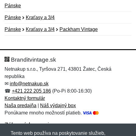
Pánske
Pánske
Kraťasy a 3/4
Pánske
Kraťasy a 3/4
Packham Vintage
Nová recenzia
Nová otázka
Hodnotenie:
Meno:
*
*
Branditvintage.sk
Netnakup s.r.o., Tyršova 271, 43801 Žatec, Česká
republika
Meno:
E-mail:
*
*
✉
info@netnakup.sk
☎
+421 222 205 186
(Po-Pi 8:00-16:30)
Kontaktný formulár
Naša predajňa
|
Náš výdajný box
E-mail:
*
Ponúkame mnoho možností platieb.
Správa
*
Zákaznícky servis
Tento web používa na poskytovanie služieb,
Novinky emailom