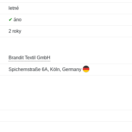
letné
✔
áno
2 roky
Brandit Textil GmbH
Spichernstraße 6A, Köln, Germany