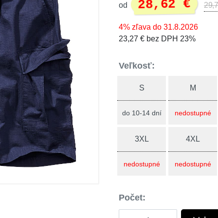
28,62 €
od
29,7
4% zľava do 31.8.2026
23,27 € bez DPH 23%
Veľkosť:
S
M
do 10-14 dní
nedostupné
3XL
4XL
nedostupné
nedostupné
Počet: