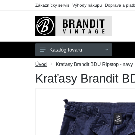
Zákaznícky servis
Výhody nákupu
Doprava a plat
Katalóg tovaru
Pánske
Úvod
Kraťasy Brandit BDU Ripstop - navy
Dámske
Kraťasy Brandit B
Detské
Doplnky
Obuv
Outdoor
Darčekové poukazy