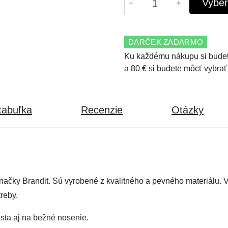
Vyber
DARČEK ZADARMO
Ku každému nákupu si budet
a 80 € si budete môcť vybrať
tabuľka
Recenzie
Otázky
ačky Brandit. Sú vyrobené z kvalitného a pevného materiálu. V
reby.
esta aj na bežné nosenie.