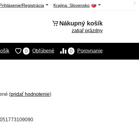
Prihlásenie/Registrácia
Krajina:
Slovensko
Nákupný košík
zatiaľ prázdny
ošík
Obľúbené
Porovnanie
0
0
ené (
pridať hodnotenie
)
 4051773109090