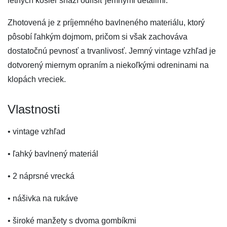
letných košieľ snaží odlíšiť jemnými detailmi.
Zhotovená je z príjemného bavlneného materiálu, ktorý
pôsobí ľahkým dojmom, pričom si však zachováva
dostatočnú pevnosť a trvanlivosť. Jemný vintage vzhľad je
dotvorený miernym opraním a niekoľkými odreninami na
klopách vreciek.
Vlastnosti
• vintage vzhľad
• ľahký bavlnený materiál
• 2 náprsné vrecká
• nášivka na rukáve
• široké manžety s dvoma gombíkmi