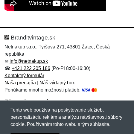
Nová recenzia
Nová otázka
Hodnotenie:
Meno:
*
*
Branditvintage.sk
Netnakup s.r.o., Tyršova 271, 43801 Žatec, Česká
republika
Meno:
E-mail:
*
*
✉
info@netnakup.sk
☎
+421 222 205 186
(Po-Pi 8:00-16:30)
Kontaktný formulár
Naša predajňa
|
Náš výdajný box
E-mail:
*
Ponúkame mnoho možností platieb.
Správa
*
Zákaznícky servis
Tento web používa na poskytovanie služieb,
Novinky emailom
personalizáciu reklám a analýzu návštevnosti súbory
Správa
*
cookie. Používaním tohto webu s tým súhlasíte.