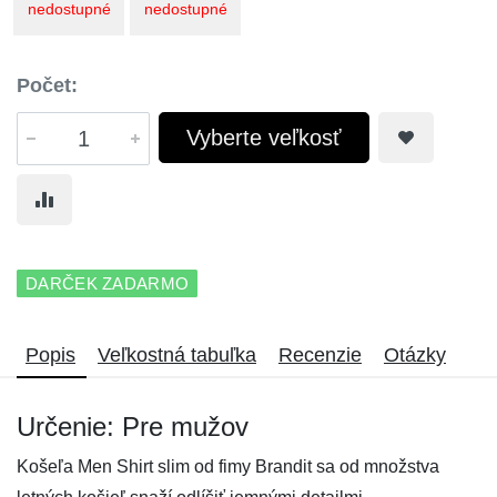
nedostupné
nedostupné
Počet:
Vyberte veľkosť
DARČEK ZADARMO
Popis
Veľkostná tabuľka
Recenzie
Otázky
Určenie: Pre mužov
Košeľa Men Shirt slim od fimy Brandit sa od množstva