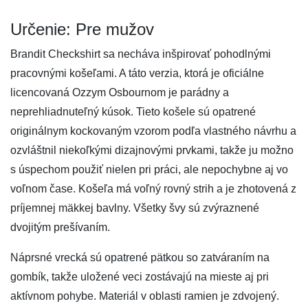
Určenie: Pre mužov
Brandit Checkshirt sa necháva inšpirovať pohodlnými
pracovnými košeľami. A táto verzia, ktorá je oficiálne
licencovaná Ozzym Osbournom je parádny a
neprehliadnuteľný kúsok. Tieto košele sú opatrené
originálnym kockovaným vzorom podľa vlastného návrhu a
ozvláštnil niekoľkými dizajnovými prvkami, takže ju možno
s úspechom použiť nielen pri práci, ale nepochybne aj vo
voľnom čase. Košeľa má voľný rovný strih a je zhotovená z
príjemnej mäkkej bavlny. Všetky švy sú zvýraznené
dvojitým prešívaním.
Náprsné vrecká sú opatrené pätkou so zatváraním na
gombík, takže uložené veci zostávajú na mieste aj pri
aktívnom pohybe. Materiál v oblasti ramien je zdvojený.