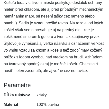
Košeľa teda v citlivom mieste poskytuje dostatok ochrany
nielen pred chladom, ale aj pred prípadným mechanickým
namáhaním (napr. pri nesení tašky cez rameno alebo
batohu). Sedlo je vzadu prešité rovno. Na rozdiel od iných
košieľ však sedlo presahuje aj na predný diel, kde je
zošikmené smerom k golieru a tvorí tak zaujímavý prvok.
Štýlovo je vyriešená aj veľká nášivka s označením veľkosti
vo vnútri vzadu za krkom a košeľu tiež zdobí malý kožený
prúžok s logom výrobcu nad vreckom na hrudi. Vzhľadom
na tvarovaný spodný okraj je možné košeľu Checkshirt
nosiť nielen zasunutú, ale aj voľne cez nohavice.
Parametre
Dĺžka rukávov
krátky
Materiál
100% bavlna