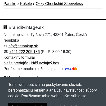
Pánske
Košele
Ozzy Checkshirt Sleeveless
Nová recenzia
Nová otázka
Hodnotenie:
Meno:
*
*
Branditvintage.sk
Netnakup s.r.o., Tyršova 271, 43801 Žatec, Česká
republika
Meno:
E-mail:
*
*
✉
info@netnakup.sk
☎
+421 222 205 186
(Po-Pi 8:00-16:30)
Kontaktný formulár
Naša predajňa
|
Náš výdajný box
E-mail:
*
Ponúkame mnoho možností platieb.
Správa
*
Zákaznícky servis
Tento web používa na poskytovanie služieb,
Novinky emailom
personalizáciu reklám a analýzu návštevnosti súbory
Správa
*
cookie. Používaním tohto webu s tým súhlasíte.
Copyright © 2007-2026 (19 rokov s vami)
Netnakup.sk
&