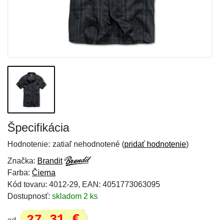
Špecifikácia
Hodnotenie:
zatiaľ nehodnotené (
pridať hodnotenie
)
Značka:
Brandit
Farba:
Čierna
Kód tovaru: 4012-29, EAN: 4051773063095
Dostupnosť:
skladom 2 ks
27,31 €