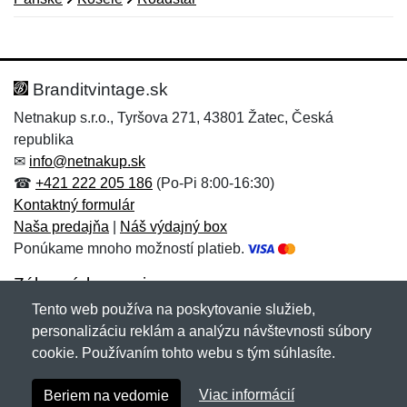
Nová recenzia
Nová otázka
Hodnotenie:
Meno:
*
*
Branditvintage.sk
Netnakup s.r.o., Tyršova 271, 43801 Žatec, Česká
republika
Meno:
E-mail:
*
*
✉
info@netnakup.sk
☎
+421 222 205 186
(Po-Pi 8:00-16:30)
Kontaktný formulár
Naša predajňa
|
Náš výdajný box
E-mail:
*
Ponúkame mnoho možností platieb.
Správa
*
Zákaznícky servis
Tento web používa na poskytovanie služieb,
Novinky emailom
personalizáciu reklám a analýzu návštevnosti súbory
Správa
*
cookie. Používaním tohto webu s tým súhlasíte.
Copyright © 2007-2026 (19 rokov s vami)
Netnakup.sk
&
Viac informácií
Beriem na vedomie