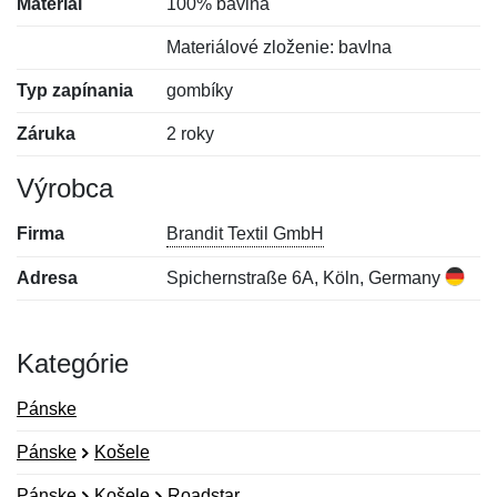
Materiál
100% bavlna
Materiálové zloženie: bavlna
Typ zapínania
gombíky
Záruka
2 roky
Výrobca
Firma
Brandit Textil GmbH
Adresa
Spichernstraße 6A, Köln, Germany
Kategórie
Pánske
Pánske
Košele
Pánske
Košele
Roadstar