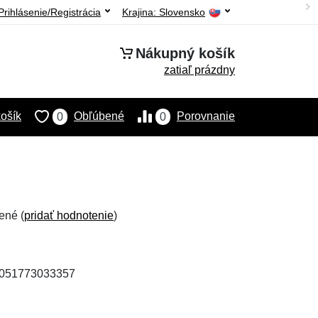
Prihlásenie/Registrácia
Krajina:
Slovensko
Nákupný košík
zatiaľ prázdny
ošík
Obľúbené
Porovnanie
0
0
ené (
pridať hodnotenie
)
 4051773033357