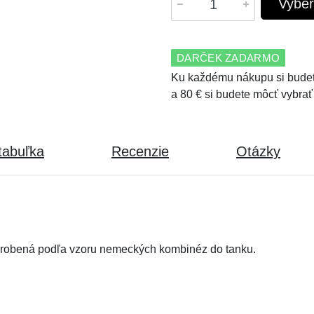
Vyber
DARČEK ZADARMO
Ku každému nákupu si budet
a 80 € si budete môcť vybrať
tabuľka
Recenzie
Otázky
yrobená podľa vzoru nemeckých kombinéz do tanku.