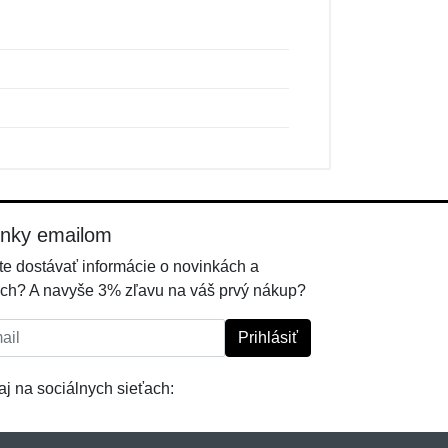
inky emailom
e dostávať informácie o novinkách a
ch? A navyše 3% zľavu na váš prvý nákup?
l:
Prihlásiť
j na sociálnych sieťach: