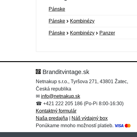
Pánske
Pánske
Kombinézy
Pánske
Kombinézy
Panzer
Nová recenzia
Nová otázka
Hodnotenie:
Meno:
*
*
Branditvintage.sk
Netnakup s.r.o., Tyršova 271, 43801 Žatec,
Česká republika
Správa
Správa
*
*
✉
info@netnakup.sk
☎ +421 222 205 186 (Po-Pi 8:00-16:30)
Kontaktný formulár
Naša predajňa
|
Náš výdajný box
Ponúkame mnoho možností platieb.