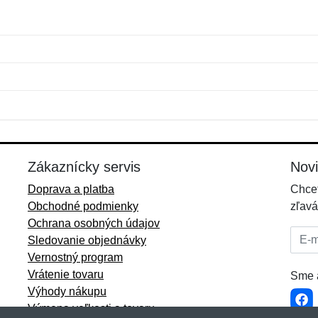
Meno:
E-mail:
*
*
E-mail:
*
Zákaznícky servis
Nov
Doprava a platba
Chcet
Obchodné podmienky
zľavá
Ochrana osobných údajov
E-mai
Sledovanie objednávky
Vernostný program
Vrátenie tovaru
Sme a
Výhody nákupu
Výmena veľkosti a tovaru