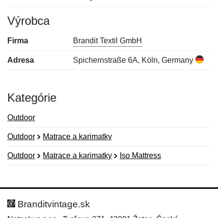
Výrobca
Firma
Brandit Textil GmbH
Adresa
Spichernstraße 6A, Köln, Germany
Kategórie
Outdoor
Outdoor
Matrace a karimatky
Outdoor
Matrace a karimatky
Iso Mattress
Nová recenzia
Nová otázka
Hodnotenie:
Meno:
*
*
Branditvintage.sk