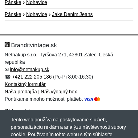
Pánske
Nohavice
Pánske
Nohavice
Jake Denim Jeans
Nová recenzia
Nová otázka
Hodnotenie:
Meno:
*
*
Branditvintage.sk
Netnakup s.r.o., Tyršova 271, 43801 Žatec, Česká
republika
Meno:
E-mail:
*
*
✉
info@netnakup.sk
☎
+421 222 205 186
(Po-Pi 8:00-16:30)
Kontaktný formulár
Naša predajňa
|
Náš výdajný box
E-mail:
*
Ponúkame mnoho možností platieb.
Správa
*
Zákaznícky servis
Tento web používa na poskytovanie služieb,
Novinky emailom
personalizáciu reklám a analýzu návštevnosti súbory
Správa
*
cookie. Používaním tohto webu s tým súhlasíte.