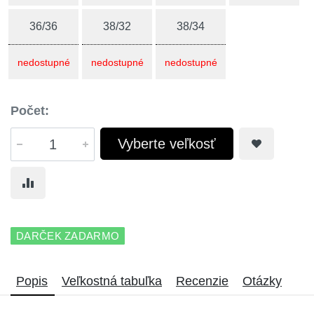
36/36
38/32
38/34
nedostupné
nedostupné
nedostupné
Počet:
Vyberte veľkosť
DARČEK ZADARMO
Popis
Veľkostná tabuľka
Recenzie
Otázky