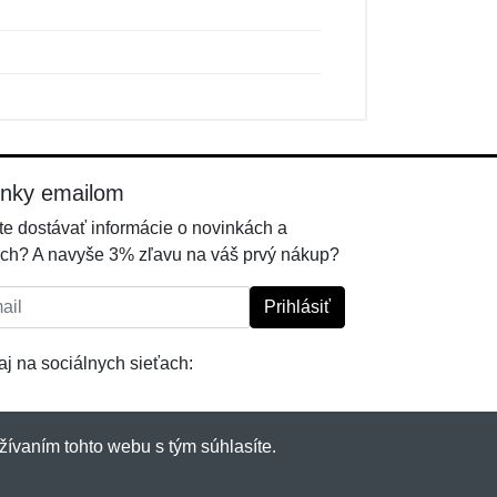
inky emailom
e dostávať informácie o novinkách a
ch? A navyše 3% zľavu na váš prvý nákup?
l:
Prihlásiť
j na sociálnych sieťach:
žívaním tohto webu s tým súhlasíte.