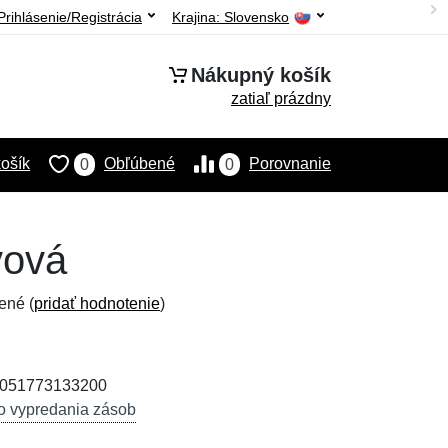
Prihlásenie/Registrácia
Krajina:
Slovensko
Nákupný košík
zatiaľ prázdny
ošík
Obľúbené
Porovnanie
0
0
vová
ené (
pridať hodnotenie
)
 4051773133200
o vypredania zásob