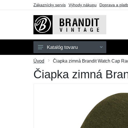
Zákaznícky servis
Výhody nákupu
Doprava a plat
Katalóg tovaru
Pánske
Úvod
Čiapka zimná Brandit Watch Cap Rac
Dámske
Čiapka zimná Bran
Detské
Doplnky
Obuv
Outdoor
Darčekové poukazy