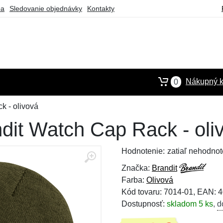
ba
Sledovanie objednávky
Kontakty
Nákupný k
0
k - olivová
dit Watch Cap Rack - oli
Hodnotenie:
zatiaľ nehodnot
Značka:
Brandit
Farba:
Olivová
Kód tovaru: 7014-01, EAN:
Dostupnosť:
skladom 5 ks
,
d