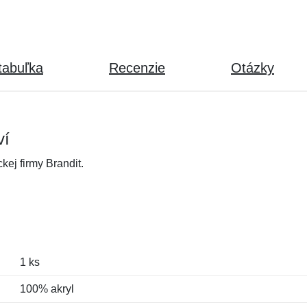
tabuľka
Recenzie
Otázky
ví
ej firmy Brandit.
1 ks
100% akryl