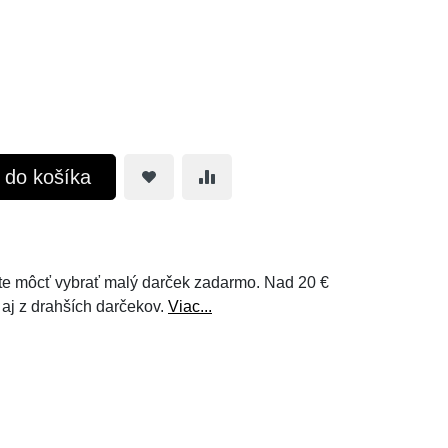
ť do košíka
e môcť vybrať malý darček zadarmo. Nad 20 €
 aj z drahších darčekov.
Viac...