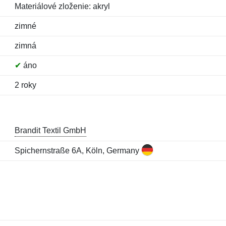
Materiálové zloženie: akryl
zimné
zimná
✔
áno
2 roky
Brandit Textil GmbH
Spichernstraße 6A, Köln, Germany