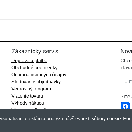
Meno:
E-mail:
*
*
E-mail:
*
Zákaznícky servis
Nov
Doprava a platba
Chcet
Obchodné podmienky
zľavá
Ochrana osobných údajov
E-mai
Sledovanie objednávky
Vernostný program
Vrátenie tovaru
Sme a
Výhody nákupu
Výmena veľkosti a tovaru
Viac informácií...
rsonalizáciu reklám a analýzu návštevnosti súbory cookie. Pou