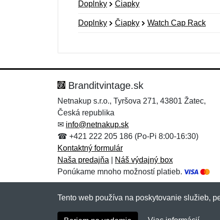
Doplnky
Čiapky
Doplnky
Čiapky
Watch Cap Rack
Nová recenzia
Nová otázka
Hodnotenie:
Meno:
*
*
Branditvintage.sk
Netnakup s.r.o., Tyršova 271, 43801 Žatec,
Česká republika
Správa
Správa
*
*
✉
info@netnakup.sk
☎ +421 222 205 186 (Po-Pi 8:00-16:30)
Kontaktný formulár
Naša predajňa
|
Náš výdajný box
Ponúkame mnoho možností platieb.
Tento web používa na poskytovanie služieb, pe
Pridať
Pridať