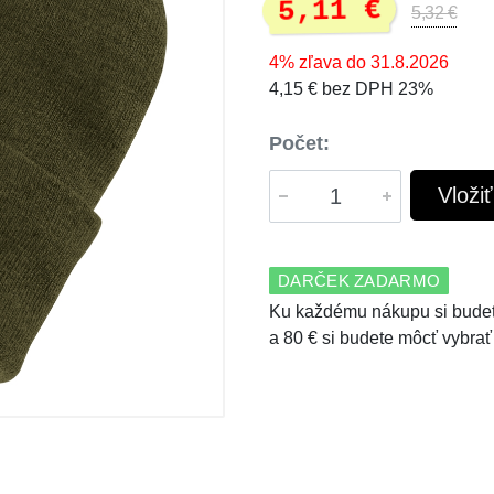
5,11 €
5,32 €
4% zľava do 31.8.2026
4,15 € bez DPH 23%
Počet:
Vloži
DARČEK ZADARMO
Ku každému nákupu si budet
a 80 € si budete môcť vybrať