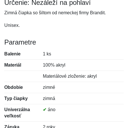
Určenie: Nezáleží na pohlaví
Zimná čiapka so šiltom od nemeckej firmy Brandit.
Unisex.
Parametre
Balenie
1 ks
Materiál
100% akryl
Materiálové zloženie: akryl
Obdobie
zimné
Typ čiapky
zimná
Univerzálna
✔
áno
veľkosť
Záruka
2 roky