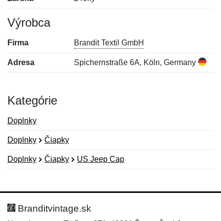
Výrobca
Firma
Brandit Textil GmbH
Adresa
Spichernstraße 6A, Köln, Germany
Kategórie
Doplnky
Doplnky
Čiapky
Doplnky
Čiapky
US Jeep Cap
Nová recenzia
Nová otázka
Hodnotenie:
Meno:
*
*
Branditvintage.sk